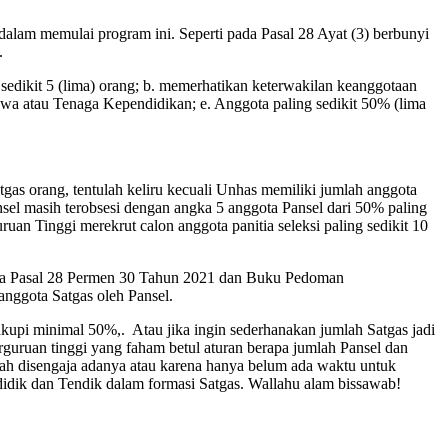
dalam memulai program ini. Seperti pada Pasal 28 Ayat (3) berbunyi
.
sedikit 5 (lima) orang; b. memerhatikan keterwakilan keanggotaan
siswa atau Tenaga Kependidikan; e. Anggota paling sedikit 50% (lima
s orang, tentulah keliru kecuali Unhas memiliki jumlah anggota
sel masih terobsesi dengan angka 5 anggota Pansel dari 50% paling
uan Tinggi merekrut calon anggota panitia seleksi paling sedikit 10
ada Pasal 28 Permen 30 Tahun 2021 dan Buku Pedoman
nggota Satgas oleh Pansel.
pi minimal 50%,. Atau jika ingin sederhanakan jumlah Satgas jadi
rguruan tinggi yang faham betul aturan berapa jumlah Pansel dan
h disengaja adanya atau karena hanya belum ada waktu untuk
dik dan Tendik dalam formasi Satgas. Wallahu alam bissawab!