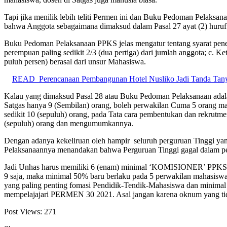
Tapi jika menilik lebih teliti Permen ini dan Buku Pedoman Pelaksan
bahwa Anggota sebagaimana dimaksud dalam Pasal 27 ayat (2) huruf c
Buku Pedoman Pelaksanaan PPKS jelas mengatur tentang syarat penetap
perempuan paling sedikit 2/3 (dua pertiga) dari jumlah anggota; c. K
puluh persen) berasal dari unsur Mahasiswa.
READ
Perencanaan Pembangunan Hotel Nusliko Jadi Tanda Tany
Kalau yang dimaksud Pasal 28 atau Buku Pedoman Pelaksanaan adalah
Satgas hanya 9 (Sembilan) orang, boleh perwakilan Cuma 5 orang mah
sedikit 10 (sepuluh) orang, pada Tata cara pembentukan dan rekrutmen
(sepuluh) orang dan mengumumkannya.
Dengan adanya kekeliruan oleh hampir seluruh perguruan Tinggi y
Pelaksanaannya menandakan bahwa Perguruan Tinggi gagal dalam pe
Jadi Unhas harus memiliki 6 (enam) minimal ‘KOMISIONER’ PPKS dar
9 saja, maka minimal 50% baru berlaku pada 5 perwakilan mahasiswa. 
yang paling penting fomasi Pendidik-Tendik-Mahasiswa dan minimal
mempelajajari PERMEN 30 2021. Asal jangan karena oknum yang tid
Post Views:
271