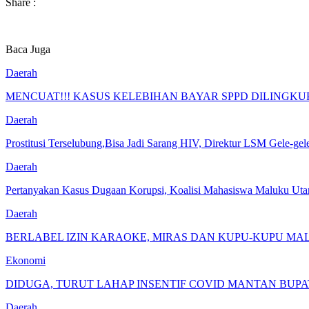
Share :
Baca Juga
Daerah
MENCUAT!!! KASUS KELEBIHAN BAYAR SPPD DILINGK
Daerah
Prostitusi Terselubung,Bisa Jadi Sarang HIV, Direktur LSM Gele-gele
Daerah
Pertanyakan Kasus Dugaan Korupsi, Koalisi Mahasiswa Maluku Uta
Daerah
BERLABEL IZIN KARAOKE, MIRAS DAN KUPU-KUPU MA
Ekonomi
DIDUGA, TURUT LAHAP INSENTIF COVID MANTAN BUPAT
Daerah