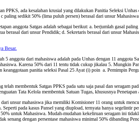
aan PPKS, ada kesalahan krusial yang dilakukan Panitia Seleksi Unhas 
 paling sedikit 50% (lima puluh persen) berasal dari unsur Mahasiswa
an anggota Satgas adalah sebagai berikut: a. berjumlah gasal paling 
etua berasal dari unsur Pendidik; d. Sekretaris berasal dari unsur Maha
a Besar.
 5 anggota dari mahasiswa adalah pada Unhas dengan 11 anggota Satga
asiswa. Karena 50% dari 11 tentu tidak cukup jikalau 5. Mungkin Pan
 keanggotaan panitia seleksi Pasal 25 Ayat (i) poin a. Pemimpin Pergur
ang telah membentuk Satgas PPKS pada satu saja pasal dan seragam p
nguatan Tata Kelola membentuk Satuan Tugas, khususnya Penetapan a
i unsur mahasiswa jika memiliki Komisioner 11 orang untuk mencuku
Seperti pada kasus Pansel yang diupload, ternyata hanya segelintir pe
 50% untuk Mahasiswa. Mudah-mudahan kekeliruan seragam ini tidakla
ak senang dengan persentase mahasiswa minimal 50% dibanding Pendi