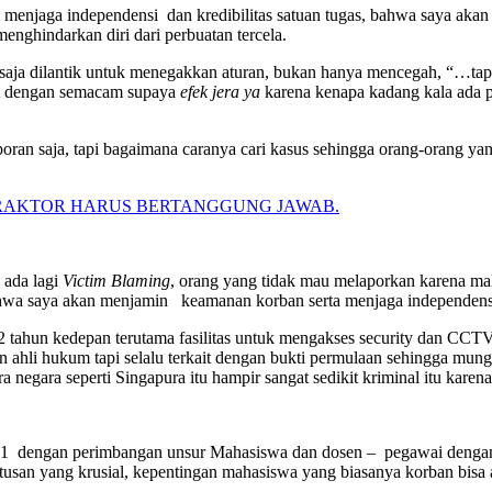
menjaga independensi dan kredibilitas satuan tugas, bahwa saya akan
enghindarkan diri dari perbuatan tercela.
aja dilantik untuk menegakkan aturan, bukan hanya mencegah, “…tapi 
but dengan semacam supaya
efek jera
ya
karena kenapa kadang kala ada pe
poran saja, tapi bagaimana caranya cari kasus sehingga orang-orang y
TRAKTOR HARUS BERTANGGUNG JAWAB.
 ada lagi
Victim Blaming
, orang yang tidak mau melaporkan karena m
wa saya akan menjamin keamanan korban serta menjaga independensi 
 tahun kedepan terutama fasilitas untuk mengakses security dan CCTV s
n ahli hukum tapi selalu terkait dengan bukti permulaan sehingga m
kira negara seperti Singapura itu hampir sangat sedikit kriminal itu ka
 dengan perimbangan unsur Mahasiswa dan dosen – pegawai dengan fo
usan yang krusial, kepentingan mahasiswa yang biasanya korban bisa 