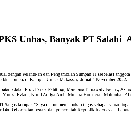
PPKS Unhas, Banyak PT Salahi 
ksual dengan Pelantikan dan Pengambilan Sumpah 11 (sebelas) anggo
luddin Jompa. di Kampus Unhas Makassar, Jumat 4 November 2022.
tan adalah Prof. Farida Patittingi, Mardiana Ethrawaty Fachry, Asli
anda Yuniza Eviani, Nurul Auliya Amin Mutiara Humaerah Mahbubah A
i 11 Satgas kompak.“Saya dalam menjalankan tugas sebagai satuan tuga
perilaku kehormatan negara dan pemerintah Republik Indonesia, bahwa 