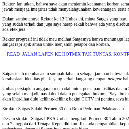
Rektor lanjutkan, bahwa saya akan menjamin keamanan korban serta 
jawab menjaga integritas tidak menyalahgunakan kewenangan serta m
Dalam sambutannya Rektor ke 13 Unhas ini, minta Satgas yang baru s
yang sudah terjadi dan juga saya harap sekali bahwa ada yang dise
ada efek jera.
Rektor progresif ini tidak mau melihat Satgasnya hanya menunggu la
sangat rapi-apik aman untuk menjamin pelapor dan korban.
READ
JALAN LAPEN KE HOTMIX TAK TUNTAS, KON
Satgas telah membacakan sumpah Jabatan sebagai jaminan bahwa tak
kerahasiaan identitas pihak yang terkait langsung dengan
pelapor
bah
Unhas persiapkan anggaran memadai untuk persiapan fasilitas dalam 2
yang selalu menjadi masalah di dalam penegakan hukum. “Saya buka
akan lihat-lihat dulu keliling-keliling begini CCTV ini penting saya 
Struktur Satgas Salahi Permen 30 dan Buku Pedoman Pelaksanaan
Desain struktur Satgas PPKS Unhas mengikuti Permen 30 Tahun 2021
dan 2 anggota dari Tenaga Kependidikan. Jika ada pengambilan keput
mahasiswa, dosen di Satgas juga manusia biasa.