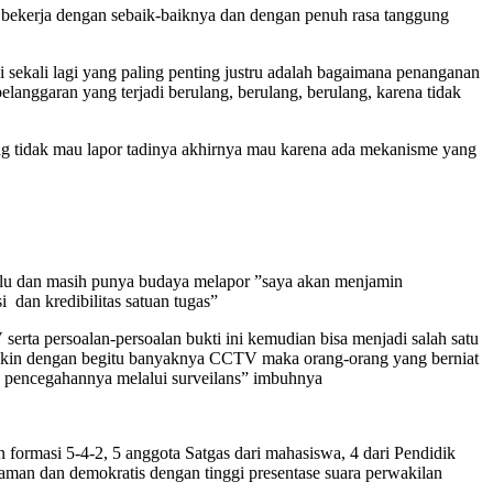
 bekerja dengan sebaik-baiknya dan dengan penuh rasa tanggung
sekali lagi yang paling penting justru adalah bagaimana penanganan
langgaran yang terjadi berulang, berulang, berulang, karena tidak
ang tidak mau lapor tadinya akhirnya mau karena ada mekanisme yang
alu dan masih punya budaya melapor ”saya akan menjamin
dan kredibilitas satuan tugas”
erta persoalan-persoalan bukti ini kemudian bisa menjadi salah satu
ungkin dengan begitu banyaknya CCTV maka orang-orang yang berniat
rena pencegahannya melalui surveilans” imbuhnya
rmasi 5-4-2, 5 anggota Satgas dari mahasiswa, 4 dari Pendidik
aman dan demokratis dengan tinggi presentase suara perwakilan