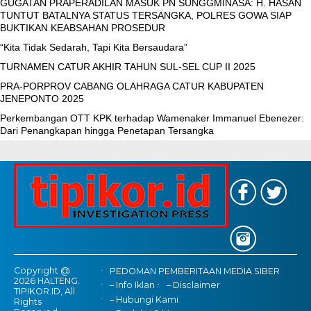
GUGATAN PRAPERADILAN MASUK PN SUNGGMINASA: H. HASAN
TUNTUT BATALNYA STATUS TERSANGKA, POLRES GOWA SIAP
BUKTIKAN KEABSAHAN PROSEDUR
“Kita Tidak Sedarah, Tapi Kita Bersaudara”
TURNAMEN CATUR AKHIR TAHUN SUL-SEL CUP II 2025
PRA-PORPROV CABANG OLAHRAGA CATUR KABUPATEN
JENEPONTO 2025
Perkembangan OTT KPK terhadap Wamenaker Immanuel Ebenezer:
Dari Penangkapan hingga Penetapan Tersangka
Copyright @
PEDOMAN PEMBERITAAN MEDIA SIBER
2026 HALTENG.
– Info Iklan
– Disclaimer
TIPIKOR.ID, All
– Hubungi Kami
Rights