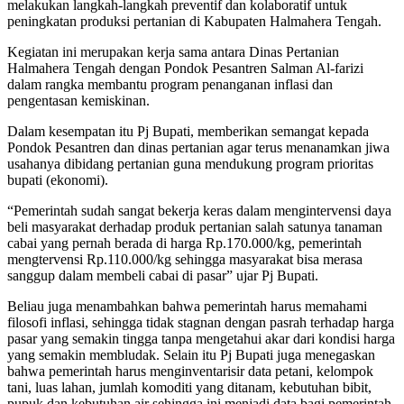
melakukan langkah-langkah preventif dan kolaboratif untuk
peningkatan produksi pertanian di Kabupaten Halmahera Tengah.
Kegiatan ini merupakan kerja sama antara Dinas Pertanian
Halmahera Tengah dengan Pondok Pesantren Salman Al-farizi
dalam rangka membantu program penanganan inflasi dan
pengentasan kemiskinan.
Dalam kesempatan itu Pj Bupati, memberikan semangat kepada
Pondok Pesantren dan dinas pertanian agar terus menanamkan jiwa
usahanya dibidang pertanian guna mendukung program prioritas
bupati (ekonomi).
“Pemerintah sudah sangat bekerja keras dalam mengintervensi daya
beli masyarakat derhadap produk pertanian salah satunya tanaman
cabai yang pernah berada di harga Rp.170.000/kg, pemerintah
mengtervensi Rp.110.000/kg sehingga masyarakat bisa merasa
sanggup dalam membeli cabai di pasar” ujar Pj Bupati.
Beliau juga menambahkan bahwa pemerintah harus memahami
filosofi inflasi, sehingga tidak stagnan dengan pasrah terhadap harga
pasar yang semakin tingga tanpa mengetahui akar dari kondisi harga
yang semakin membludak. Selain itu Pj Bupati juga menegaskan
bahwa pemerintah harus menginventarisir data petani, kelompok
tani, luas lahan, jumlah komoditi yang ditanam, kebutuhan bibit,
pupuk dan kebutuhan air sehingga ini menjadi data bagi pemerintah