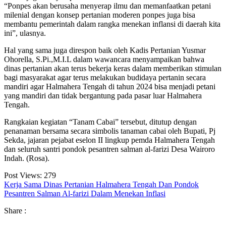
“Ponpes akan berusaha menyerap ilmu dan memanfaatkan petani
milenial dengan konsep pertanian moderen ponpes juga bisa
membantu pemerintah dalam rangka menekan inflansi di daerah kita
ini”, ulasnya.
Hal yang sama juga direspon baik oleh Kadis Pertanian Yusmar
Ohorella, S.Pi.,M.I.L dalam wawancara menyampaikan bahwa
dinas pertanian akan terus bekerja keras dalam memberikan stimulan
bagi masyarakat agar terus melakukan budidaya pertanin secara
mandiri agar Halmahera Tengah di tahun 2024 bisa menjadi petani
yang mandiri dan tidak bergantung pada pasar luar Halmahera
Tengah.
Rangkaian kegiatan “Tanam Cabai” tersebut, ditutup dengan
penanaman bersama secara simbolis tanaman cabai oleh Bupati, Pj
Sekda, jajaran pejabat eselon II lingkup pemda Halmahera Tengah
dan seluruh santri pondok pesantren salman al-farizi Desa Wairoro
Indah. (Rosa).
Post Views:
279
Kerja Sama Dinas Pertanian Halmahera Tengah Dan Pondok
Pesantren Salman Al-farizi Dalam Menekan Inflasi
Share :