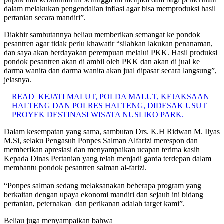
dalam melakukan pengendalian inflasi agar bisa memproduksi hasil
pertanian secara mandiri”.
Diakhir sambutannya beliau memberikan semangat ke pondok
pesantren agar tidak perlu khawatir “silahkan lakukan penanaman,
dan saya akan berdayakan perempuan melalui PKK. Hasil produksi
pondok pesantren akan di ambil oleh PKK dan akan di jual ke
darma wanita dan darma wanita akan jual dipasar secara langsung”,
jelasnya.
READ
KEJATI MALUT, POLDA MALUT, KEJAKSAAN
HALTENG DAN POLRES HALTENG, DIDESAK USUT
PROYEK DESTINASI WISATA NUSLIKO PARK.
Dalam kesempatan yang sama, sambutan Drs. K.H Ridwan M. Ilyas
M.Si, selaku Pengasuh Ponpes Salman Alfarizi merespon dan
memberikan apresiasi dan menyampaikan ucapan terima kasih
Kepada Dinas Pertanian yang telah menjadi garda terdepan dalam
membantu pondok pesantren salman al-farizi.
“Ponpes salman sedang melaksanakan beberapa program yang
berkaitan dengan upaya ekonomi mandiri dan sejauh ini bidang
pertanian, peternakan dan perikanan adalah target kami”.
Beliau juga menyampaikan bahwa