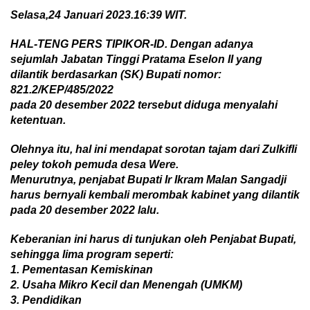
Selasa,
24 Januari 2023.16:39 WIT.
H
AL-TENG PERS TIPIKOR-ID.
Dengan a
danya
sejumlah
Jabatan Tinggi
Pratama Eselon II
yang
dilantik
b
erdasarkan (SK) Bupati nomor:
821.2/KEP/485/2022
pada 20 desember 202
2 tersebut
d
id
uga
menyalahi
ketentuan
.
Olehnya itu, hal ini mendapat sorotan tajam dari
Zulkifli
peley tokoh pemuda desa Were
.
Menurutnya,
penjabat Bupati Ir Ikram Malan Sangadji
harus bernyali
kembali merombak kabinet yang dilantik
pada 20 desember 202
2
lalu.
Keberanian ini harus di tunjukan oleh Penjabat Bupati
,
sehingga lima program
seperti
:
1
.
Pementasan Kemiskinan
2.
Usaha Mikro Kecil dan Menengah (UMKM)
3.
Pendidikan