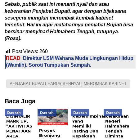
Sebab, p
ublik saat ini menanti nyali dan atau
keberanian Penjabat Bupati
, agar
dengan bijaksana
sesegera mungkin merombak kembali k
a
binet
tersebut. Hal ini
agar
mataharinya penjabat Bupati b
isa
b
ersinar menyinari Halmahera Tengah, tutupnya.
(Rosa).
Post Views:
260
READ
Direktur LSM Wahana Muda Lingkungan Hidup
(Wamlih), Soroti Tumpukan Sampah.
PENJABAT BUPATI HARUS BERNYALI MEROMBAK KABINET
Baca Juga
Daerah
Daerah
Daerah
Daerah
DISINYALIR
Kepemimpinan
Kejaksaan
MARK UP,
Yang
Negeri
“AKTIVITAS
Memiliki
Halmahera
Proyek
PENATAAN
Insting Dan
Tengah
Bronjong
AREA
Kepekaan
Diminta