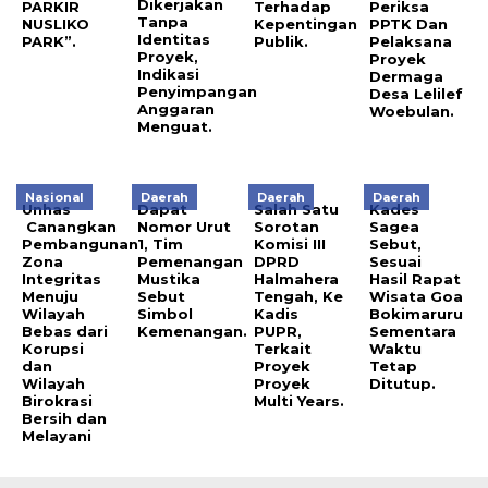
Dikerjakan
PARKIR
Terhadap
Periksa
Tanpa
NUSLIKO
Kepentingan
PPTK Dan
Identitas
PARK”.
Publik.
Pelaksana
Proyek,
Proyek
Indikasi
Dermaga
Penyimpangan
Desa Lelilef
Anggaran
Woebulan.
Menguat.
Nasional
Daerah
Daerah
Daerah
Unhas
Dapat
Salah Satu
Kades
Canangkan
Nomor Urut
Sorotan
Sagea
Pembangunan
1, Tim
Komisi III
Sebut,
Zona
Pemenangan
DPRD
Sesuai
Integritas
Mustika
Halmahera
Hasil Rapat
Menuju
Sebut
Tengah, Ke
Wisata Goa
Wilayah
Simbol
Kadis
Bokimaruru
Bebas dari
Kemenangan.
PUPR,
Sementara
Korupsi
Terkait
Waktu
dan
Proyek
Tetap
Wilayah
Proyek
Ditutup.
Birokrasi
Multi Years.
Bersih dan
Melayani