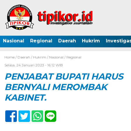
Nasional
Regional
Daerah
Hukrim
Investigas
Home /
Daerah
/
Hukrim
/
Nasional
/
Regional
Selasa, 24 Januari 2023 - 16:12 WIB
PENJABAT BUPATI HARUS
BERNYALI MEROMBAK
KABINET.