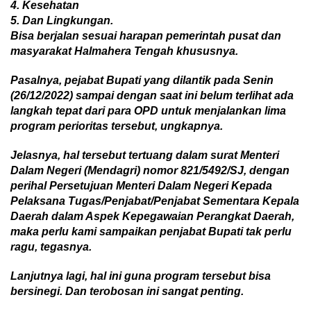
4.
Kesehatan
5.
D
an Lingkungan.
B
isa berjala
n
sesuai harapan
pemerintah pusat dan
masyarakat
Halmahera Tengah
khususnya
.
P
asalnya,
p
ejabat Bupati yang dilantik pada Senin
(26/12/2022)
sampai
dengan saat
ini belum terlihat ada
langkah tepat dari para OPD untuk menjalankan lima
program perior
i
tas tersebut
,
ungkapnya.
Jelasnya,
h
al tersebut
t
ertuang dalam surat Menteri
Dalam Negeri (Mendagri) nomor 821/5492/SJ,
dengan
perihal Persetujuan Menteri Dalam Negeri Kepada
Pelaksana Tugas/Penjabat/Penjabat Sementara Kepala
Daerah dalam Aspek Kepegawaian Perangkat Daerah,
maka perlu kami sampaikan penjabat Bupati tak perlu
ragu, tegasnya.
Lanjutnya
l
agi
,
hal ini guna program tersebut
bisa
bersinegi.
Dan t
erobosan ini sangat penting.