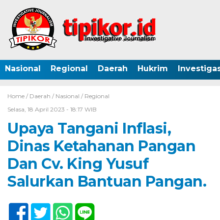
Nasional
Regional
Daerah
Hukrim
Investigas
Home /
Daerah
/
Nasional
/
Regional
Selasa, 18 April 2023 - 18:17 WIB
Upaya Tangani Inflasi,
Dinas Ketahanan Pangan
Dan Cv. King Yusuf
Salurkan Bantuan Pangan.