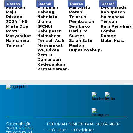
Daerah
Daerah
Daerah
Daerah
Pastikan
Pimpinan
Panwaslu
Dekranasda
Maju
Cabang
Patani
Kabupaten
Pilkada
Nahdlatul
Telusuri
Halmahera
2024, “HS
Ulama
Pembagian
Tengah
Minta Doa
(PCNU)
Sembako
Raih Penghar
Restu
Kabupaten
Dari Tim
Lomba
Masyarakat
Halmahera
Sukses
Parade
Halmahera
Tengah Ajak
Salah Satu
Mobil Hias.
Tengah”.
Masyarakat
Paslon
Wujudkan
Bupati/Wabup.
Pemilu
Damai dan
Kedepankan
Persaudaraan.
Copyright @
PEDOMAN PEMBERITAAN MEDIA SIBER
2026 HALTENG.
– Info Iklan
– Disclaimer
TIPIKOR.ID, All