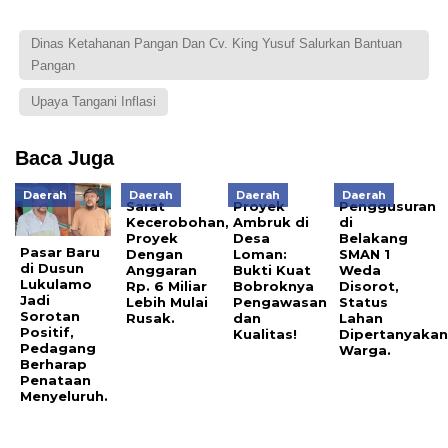
Dinas Ketahanan Pangan Dan Cv. King Yusuf Salurkan Bantuan
Pangan
Upaya Tangani Inflasi
Baca Juga
Daerah
Daerah
Daerah
Daerah
Sarat
Proyek
Penggusuran
Kecerobohan,
Ambruk di
di
Proyek
Desa
Belakang
Pasar Baru
Dengan
Loman:
SMAN 1
di Dusun
Anggaran
Bukti Kuat
Weda
Lukulamo
Rp. 6 Miliar
Bobroknya
Disorot,
Jadi
Lebih Mulai
Pengawasan
Status
Sorotan
Rusak.
dan
Lahan
Positif,
Kualitas!
Dipertanyaka
Pedagang
Warga.
Berharap
Penataan
Menyeluruh.