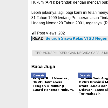
Hukum (APH) bertindak dengan mencari bukti
Lebih jelasnya lagi, bagi kami ini telah me
31 Tahun 1999 tentang Pemberantasan Tind
Undang Nomor 20 Tahun 2001, tegasnya. (R
Post Views:
202
READ
Seluruh Siswa Kelas VI SD Negeri
TERUNGKAP!!! "KERUGIAN NEGARA CAPAI 3 MI
Baca Juga
Daerah
Daerah
Proyek RLH Mandek,
Terpilih Jadi An
DPRD Halmahera
DPRD Provinsi M
Tengah Didukung
Utara, Abdu Rah
Surati Penegak Hukum.
Odeyani Sampai
Terimakasih.