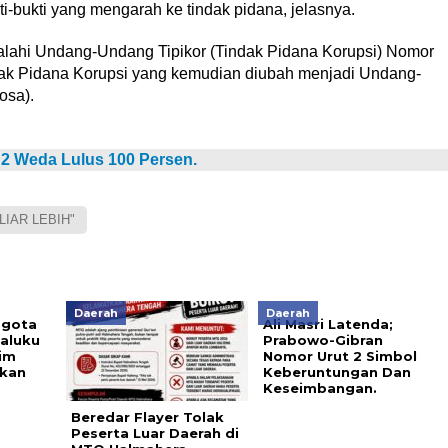
-bukti yang mengarah ke tindak pidana, jelasnya.
nyalahi Undang-Undang Tipikor (Tindak Pidana Korupsi) Nomor
ak Pidana Korupsi yang kemudian diubah menjadi Undang-
osa).
 2 Weda Lulus 100 Persen.
LIAR LEBIH"
Daerah
Daerah
ggota
Ali Masri Latenda;
aluku
Prabowo-Gibran
im
Nomor Urut 2 Simbol
kan
Keberuntungan Dan
Keseimbangan.
Beredar Flayer Tolak
Peserta Luar Daerah di