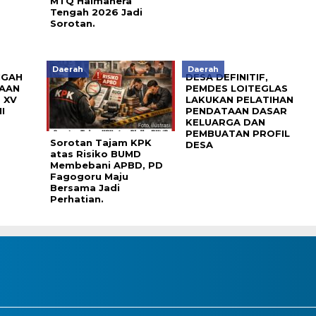
MTQ Halmahera
Tengah 2026 Jadi
Sorotan.
Daerah
Daerah
NGAH
DESA DEFINITIF,
AAN
PEMDES LOITEGLAS
 XV
LAKUKAN PELATIHAN
I
PENDATAAN DASAR
KELUARGA DAN
PEMBUATAN PROFIL
Sorotan Tajam KPK
DESA
atas Risiko BUMD
Membebani APBD, PD
Fagogoru Maju
Bersama Jadi
Perhatian.