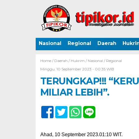
Nasional
Regional
Daerah
Hukri
Home /
Daerah
/
Hukrim
/
Nasional
/
Regional
Minggu, 10 September 2023 - 00:35 WIB
TERUNGKAP!!! “KER
MILIAR LEBIH”.
Ahad, 10 September 2023.01:10 WIT.