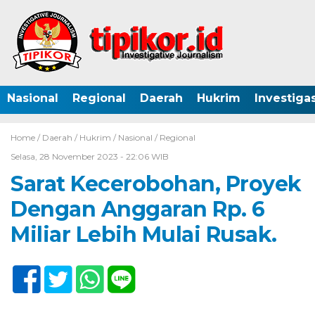
Nasional
Regional
Daerah
Hukrim
Investigas
Home /
Daerah
/
Hukrim
/
Nasional
/
Regional
Selasa, 28 November 2023 - 22:06 WIB
Sarat Kecerobohan, Proyek
Dengan Anggaran Rp. 6
Miliar Lebih Mulai Rusak.