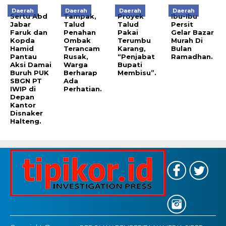
Daerah
Daerah
Daerah
Daerah
Sertu Abd
Tampak,
Proyek
Ibu-Ibu
Jabar
Talud
Talud
Persit
Faruk dan
Penahan
Pakai
Gelar Bazar
Kopda
Ombak
Terumbu
Murah Di
Hamid
Terancam
Karang,
Bulan
Pantau
Rusak,
“Penjabat
Ramadhan.
Aksi Damai
Warga
Bupati
Buruh PUK
Berharap
Membisu”.
SBGN PT
Ada
IWIP di
Perhatian.
Depan
Kantor
Disnaker
Halteng.