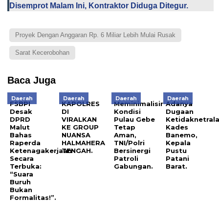
Disemprot Malam Ini, Kontraktor Diduga Ditegur.
Proyek Dengan Anggaran Rp. 6 Miliar Lebih Mulai Rusak
Sarat Kecerobohan
Baca Juga
Daerah
Daerah
Daerah
Daerah
FSBPI
KAPOLRES
Meminimalisir
Adanya
Desak
DI
Kondisi
Dugaan
DPRD
VIRALKAN
Pulau Gebe
Ketidaknetral
Malut
KE GROUP
Tetap
Kades
Bahas
NUANSA
Aman,
Banemo,
Raperda
HALMAHERA
TNI/Polri
Kepala
Ketenagakerjaan
TENGAH.
Bersinergi
Pustu
Secara
Patroli
Patani
Terbuka:
Gabungan.
Barat.
“Suara
Buruh
Bukan
Formalitas!”.