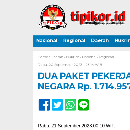
Nasional
Regional
Daerah
Hukri
Home /
Daerah
/
Hukrim
/
Nasional
/
Regional
Rabu, 20 September 2023 - 23:14 WIB
DUA PAKET PEKERJ
NEGARA Rp. 1.714.957
Rabu, 21 September 2023.00:10 WIT.