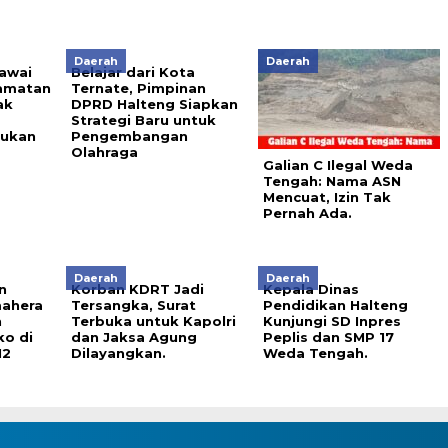
Daerah
Daerah
awai
Belajar dari Kota
amatan
Ternate, Pimpinan
ak
DPRD Halteng Siapkan
Strategi Baru untuk
sukan
Pengembangan
Olahraga
Galian C Ilegal Weda
Tengah: Nama ASN
Mencuat, Izin Tak
Pernah Ada.
Daerah
Daerah
n
Korban KDRT Jadi
Kepala Dinas
ahera
Tersangka, Surat
Pendidikan Halteng
n
Terbuka untuk Kapolri
Kunjungi SD Inpres
o di
dan Jaksa Agung
Peplis dan SMP 17
12
Dilayangkan.
Weda Tengah.