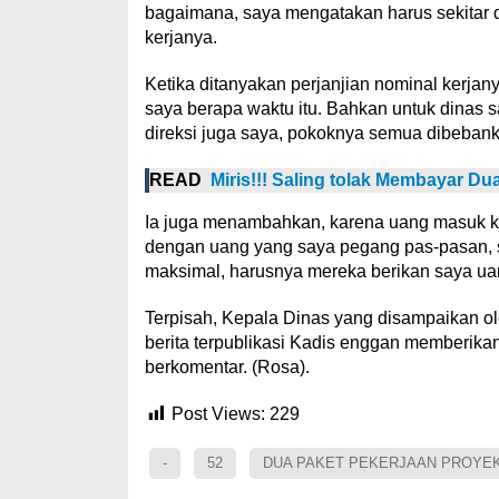
bagaimana, saya mengatakan harus sekitar d
kerjanya.
Ketika ditanyakan perjanjian nominal kerjan
saya berapa waktu itu. Bahkan untuk dinas 
direksi juga saya, pokoknya semua dibebank
READ
Miris!!! Saling tolak Membayar D
Ia juga menambahkan, karena uang masuk ke 
dengan uang yang saya pegang pas-pasan, sa
maksimal, harusnya mereka berikan saya uang
Terpisah, Kepala Dinas yang disampaikan ole
berita terpublikasi Kadis enggan memberika
berkomentar. (Rosa).
Post Views:
229
-
52
DUA PAKET PEKERJAAN PROYEK R