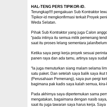
HAL-TENG PERS TIPIKOR-ID.
Terungkap!!!! pengakuan Sub Kontraktor lewa
Tipikor-id mengkonfirmasi terkait Proyek pen
Weda Selatan.
Pihak Sub Kontraktor yang juga Calon ang
“pada intinya itu semua milik pemenang tende
saat itu proses lelang sementara jalan/belum
Ketika saya pergi kerja proyek sesuai perinta
panen raya dan ada tamu, artinya saya sudah
“Ia juga menuturkan siang malam selama lim
satu paket. Dan setelah saya balik saya ikut
(Perusahaan Pemenang), saya pun pergi ke
bagimana pak kadis saya kalah semua, kira-k
Pada akhirnya saya dipertemukan sama peme
mengatakan, bagaimana dengan nasib saya
saat itu juga tawaran saya harus kerja. Saya