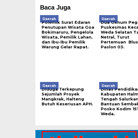
Baca Juga
Daerah
Daerah
Polemik Surat Edaran
Dua Oknum Peg
Penutupan Wisata Goa
Puskesmas Kec
Bokimaruru, Pengelola
Weda Selatan T
Wisata, Pemilik Lahan,
Netral, Turut
dan Ibu-Ibu Pemilik
Pertemuan Blu
Warung Gelar Rapat.
Paslon 03.
Daerah
Daerah
Diduga Terkepung
Dinas Pendidika
Sejumlah Proyek
Kabupaten Halm
Mangkrak, Halteng
Tengah Salurka
Butuh Keseriusan APH.
Bantuan Sembak
Posko Kodim 15
Weda.