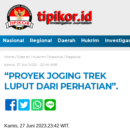
Nasional
Regional
Daerah
Hukrim
Investigas
Home /
Daerah
/
Hukrim
/
Nasional
/
Regional
Kamis, 27 Juli 2023 - 22:49 WIB
“PROYEK JOGING TREK
LUPUT DARI PERHATIAN”.
Kamis, 27 Juni 2023.23:42 WIT.