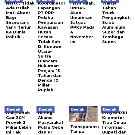
Narto,”Tidak
Koordinator
Insya Allah,
Warga
Ada Istilah
Lapangan
UNHAS
Tahan
Mati Abadi
PT PRP
Akan
Truck
Bagi
Pelaku
Umumkan
Pengangkut,
Seseorang
Pengunaan
Satgas
Scrab
Yang Terjun
Kawasan
PPKS Pada
Aluminium
Ke Dunia
Hutan
4
Super dan
Politik”.
Secara
November
Tembaga
Tidak Sah
ini
Super.
Di Konawe
Utara-
Sultra
Diancam
Hukuman
Penjara 15
Tahun dan
Denda 10
Miliar
Rupiah
Daerah
Daerah
Daerah
Daerah
Duh,Sudah
Hering
Proyek PJU
Cair 30%
Aliansi
Kilometer
Proyek 3
Masyarakat
Tiga Gelap
Transparansi
Miliar Lebih
Pulau Gebe
Informasi,
Tanpa
Ini Tak
dan PT
Bupati dan