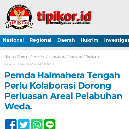
Nasional
Regional
Daerah
Hukrim
Investigas
Home /
Daerah
/
Hukrim
/
Investigasi
/
Nasional
/
Regional
Kamis, 11 Mei 2023 - 14:59 WIB
Pemda Halmahera Tengah
Perlu Kolaborasi Dorong
Perluasan Areal Pelabuhan
Weda.