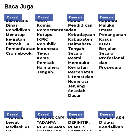
Baca Juga
Daerah
Daerah
Daerah
Daerah
Sekretaris
Wow,
Kadis
Kapolda
Dinas
Komisi
Pendidikan
Maluku
Pendidikan
Pemberantasan
dan
Utara:
Menutup
Korupsi
Kebudayaan
Penanganan
kegiatan
(KPK)
Kabupaten
Kasus
Bimtek TIK
Republik
Halmahera
KDRT
Pemanfaatan
Indonesia
Tengah
Berjalan
Cromebook.
Tegur
Secara
Secara
Keras
Resmi
Profesional
Pemkab
Membuka
dan
Halmahera
Kegiatan
Prosedural.
Tengah.
Percepatan
Literasi dan
Numerasi
Jenjang
Sekolah
Dasar
Daerah
Daerah
Daerah
Daerah
“Tuntas
TERUNGKAP!!!
DESA
Oknum ASN
Lewat
“ADANYA
DEFINITIF,
Diduga
Mediasi: PT
PERCAKAPAN
PEMDES
Kendalikan