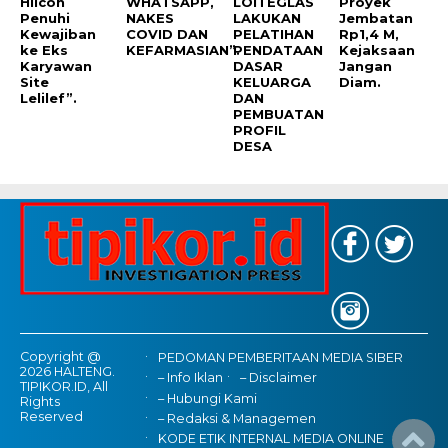
Hilcon
WHATSAPP,
LOITEGLAS
Proyek
Penuhi
NAKES
LAKUKAN
Jembatan
Kewajiban
COVID DAN
PELATIHAN
Rp1,4 M,
ke Eks
KEFARMASIAN”.
PENDATAAN
Kejaksaan
Karyawan
DASAR
Jangan
Site
KELUARGA
Diam.
Lelilef”.
DAN
PEMBUATAN
PROFIL
DESA
Copyright @
PEDOMAN PEMBERITAAN MEDIA SIBER
2026 HALTENG.
– Info Iklan
– Disclaimer
TIPIKOR.ID, All
– Hubungi Kami
Rights
Reserved
– Redaksi & Managemen
KODE ETIK INTERNAL MEDIA ONLINE