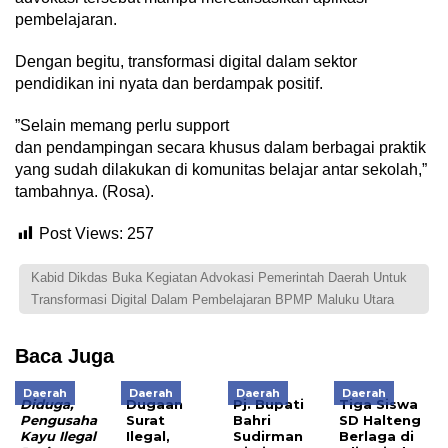
pembelajaran.
Dengan begitu, transformasi digital dalam sektor
pendidikan ini nyata dan berdampak positif.
”Selain memang perlu support
dan pendampingan secara khusus dalam berbagai praktik
yang sudah dilakukan di komunitas belajar antar sekolah,”
tambahnya. (Rosa).
Post Views:
257
Kabid Dikdas Buka Kegiatan Advokasi Pemerintah Daerah Untuk
Transformasi Digital Dalam Pembelajaran BPMP Maluku Utara
Baca Juga
Daerah
Daerah
Daerah
Daerah
D
iduga,
Dugaan
Pj. Bupati
Tiga Siswa
Pengusaha
Surat
Bahri
SD Halteng
Kayu Ilegal
Ilegal,
Sudirman
Berlaga di