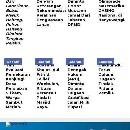
Dari
Dengan
Diminta
Olimpiade
GaneTimur,
Keterangan
Copot
Matematika
Bebas
Rekomendasi
Mustami
GASING
M
asuk
Peralihan
Jamal Dari
Nasional di
Halteng,
Penguasaan
Jabatan
Banyuwangi.
Polres
Lahan
DPMD.
Halteng
Dimint
a
Tangka
p
Pelaku.
Daerah
Daerah
Daerah
Daerah
Tim
Suasana
Aparat
Gakkumdu
Evaluasi
Shalat Idul
Penegak
Terus
Pemekaran
Fitri di
Hukum
Dalami
Kunjungi
Lelilef
(APH),
Dugaan
Desa
Woebulen,
Diminta
Tindak
Persiapan
Ribuan
Dalami
Pidana
Sifkam,
Perantau
Dugaan
Pemilu.
Warga
Padati
Gratifikasi
Sambut
Masjid
Jalan Milik
Meriah.
Raya.
Bupati