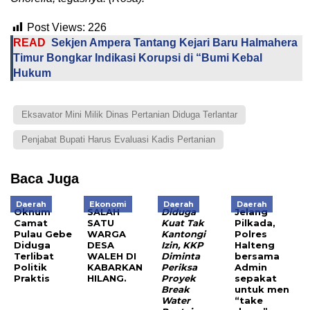
Post Views:
226
READ
Sekjen Ampera Tantang Kejari Baru Halmahera
Timur Bongkar Indikasi Korupsi di “Bumi Kebal
Hukum
Eksavator Mini Milik Dinas Pertanian Diduga Terlantar
Penjabat Bupati Harus Evaluasi Kadis Pertanian
Baca Juga
Daerah
Ekonomi
Daerah
Daerah
Oknum
SALAH
Diduga
Jelang
Camat
SATU
Kuat Tak
Pilkada,
Pulau Gebe
WARGA
Kantongi
Polres
Diduga
DESA
Izin, KKP
Halteng
Terlibat
WALEH DI
Diminta
bersama
Politik
KABARKAN
Periksa
Admin
Praktis
HILANG.
Proyek
sepakat
B
reak
untuk men
Water
“take