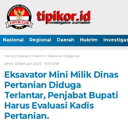
Nasional
Regional
Daerah
Hukrim
Investigas
Home /
Daerah
/
Hukrim
/
Nasional
/
Regional
Senin, 6 Februari 2023 - 15:51 WIB
Eksavator Mini Milik Dinas
Pertanian Diduga
Terlantar, Penjabat Bupati
Harus Evaluasi Kadis
Pertanian.