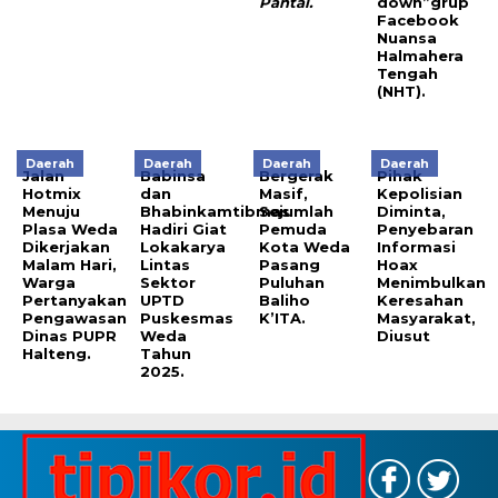
Pantai
.
down”grup
Facebook
Nuansa
Halmahera
Tengah
(NHT).
Daerah
Daerah
Daerah
Daerah
Jalan
Babinsa
Bergerak
Pihak
Hotmix
dan
Masif,
Kepolisian
Menuju
Bhabinkamtibmas
Sejumlah
Diminta,
Plasa Weda
Hadiri Giat
Pemuda
Penyebaran
Dikerjakan
Lokakarya
Kota Weda
Informasi
Malam Hari,
Lintas
Pasang
Hoax
Warga
Sektor
Puluhan
Menimbulkan
Pertanyakan
UPTD
Baliho
Keresahan
Pengawasan
Puskesmas
K’ITA.
Masyarakat,
Dinas PUPR
Weda
Diusut
Halteng.
Tahun
2025.