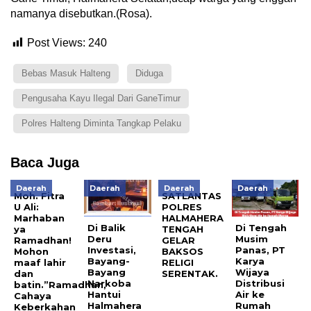
namanya disebutkan.(Rosa).
Post Views:
240
Bebas Masuk Halteng
Diduga
Pengusaha Kayu Ilegal Dari GaneTimur
Polres Halteng Diminta Tangkap Pelaku
Baca Juga
Daerah
Daerah
Daerah
Daerah
Moh. Fitra
SATLANTAS
U Ali:
POLRES
Marhaban
HALMAHERA
Di Balik
Di Tengah
ya
TENGAH
Deru
Musim
Ramadhan!
GELAR
Investasi,
Panas, PT
Mohon
BAKSOS
Bayang-
Karya
maaf lahir
RELIGI
Bayang
Wijaya
dan
SERENTAK.
Narkoba
Distribusi
batin.”Ramadhan,
Hantui
Air ke
Cahaya
Halmahera
Rumah
Keberkahan