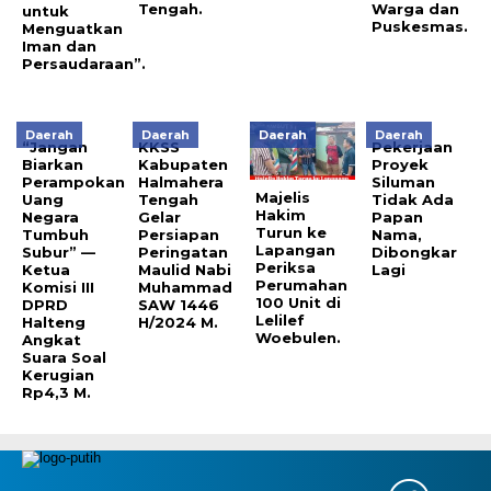
Tengah.
Warga dan
untuk
Puskesmas.
Menguatkan
Iman dan
Persaudaraan”.
Daerah
Daerah
Daerah
Daerah
“Jangan
KKSS
Pekerjaan
Biarkan
Kabupaten
Proyek
Perampokan
Halmahera
Siluman
Majelis
Uang
Tengah
Tidak Ada
Hakim
Negara
Gelar
Papan
Turun ke
Tumbuh
Persiapan
Nama,
Lapangan
Subur” —
Peringatan
Dibongkar
Periksa
Ketua
Maulid Nabi
Lagi
Perumahan
Komisi III
Muhammad
100 Unit di
DPRD
SAW 1446
Lelilef
Halteng
H/2024 M.
Woebulen.
Angkat
Suara Soal
Kerugian
Rp4,3 M.