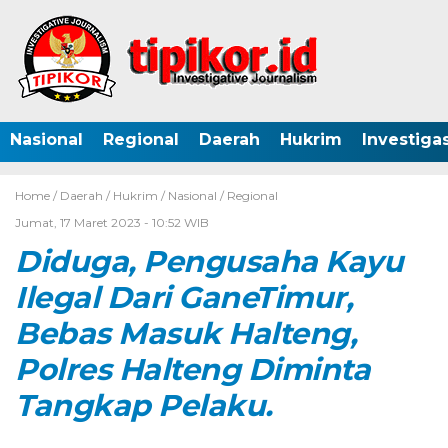
Nasional
Regional
Daerah
Hukrim
Investigas
Home /
Daerah
/
Hukrim
/
Nasional
/
Regional
Jumat, 17 Maret 2023 - 10:52 WIB
D
iduga, Pengusaha Kayu
Ilegal Dari GaneTimur,
Bebas
M
asuk Halteng,
Polres
Halteng
Dimint
a
Tangka
p Pelaku.