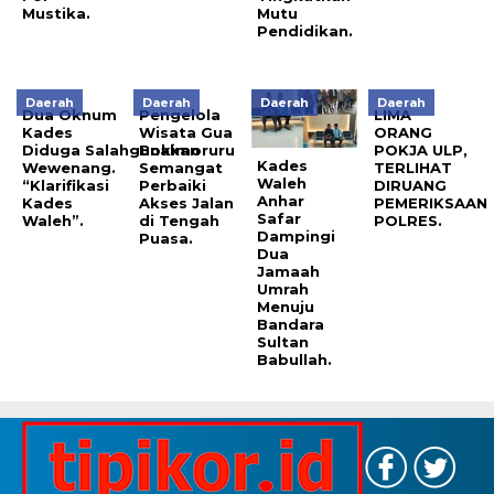
Mustika.
Mutu
Pendidikan.
Daerah
Daerah
Daerah
Daerah
Dua Oknum
Pengelola
LIMA
Kades
Wisata Gua
ORANG
Diduga Salahgunakan
Bokimoruru
POKJA ULP,
Kades
Wewenang.
Semangat
TERLIHAT
Waleh
“Klarifikasi
Perbaiki
DIRUANG
Anhar
Kades
Akses Jalan
PEMERIKSAAN
Safar
Waleh”.
di Tengah
POLRES.
Dampingi
Puasa.
Dua
Jamaah
Umrah
Menuju
Bandara
Sultan
Babullah.