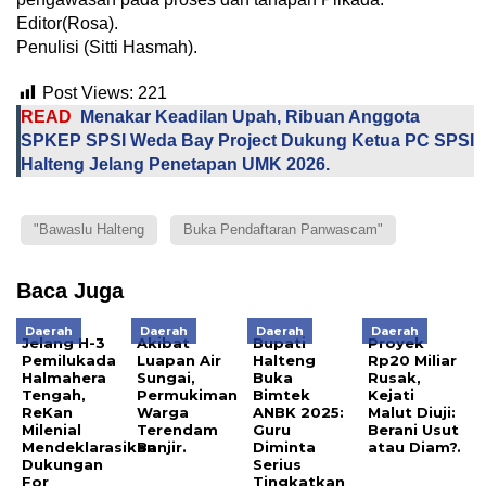
Editor(Rosa).
Penulisi (Sitti Hasmah).
Post Views:
221
READ
Menakar Keadilan Upah, Ribuan Anggota
SPKEP SPSI Weda Bay Project Dukung Ketua PC SPSI
Halteng Jelang Penetapan UMK 2026.
"Bawaslu Halteng
Buka Pendaftaran Panwascam"
Baca Juga
Daerah
Daerah
Daerah
Daerah
Jelang H-3
Akibat
Bupati
Proyek
Pemilukada
Luapan Air
Halteng
Rp20 Miliar
Halmahera
Sungai,
Buka
Rusak,
Tengah,
Permukiman
Bimtek
Kejati
ReKan
Warga
ANBK 2025:
Malut Diuji:
Milenial
Terendam
Guru
Berani Usut
Mendeklarasikan
Banjir.
Diminta
atau Diam?.
Dukungan
Serius
For
Tingkatkan