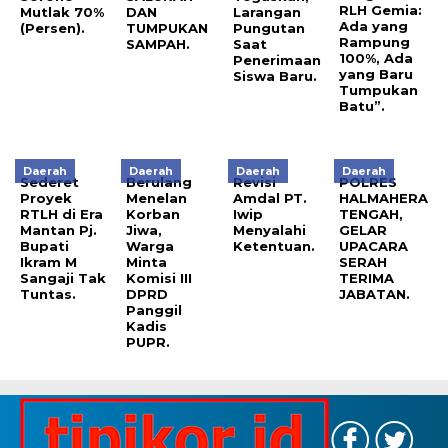
RLH Gemia:
Mutlak 70%
DAN
Larangan
Ada yang
(Persen).
TUMPUKAN
Pungutan
Rampung
SAMPAH.
Saat
100%, Ada
Penerimaan
yang Baru
Siswa Baru.
Tumpukan
Batu”.
Daerah
Daerah
Daerah
Daerah
Sederet
Berulang
Revisi
POLRES
Proyek
Menelan
Amdal PT.
HALMAHERA
RTLH di Era
Korban
Iwip
TENGAH,
Mantan Pj.
Jiwa,
Menyalahi
GELAR
Bupati
Warga
Ketentuan.
UPACARA
Ikram M
Minta
SERAH
Sangaji Tak
Komisi III
TERIMA
Tuntas.
DPRD
JABATAN.
Panggil
Kadis
PUPR.