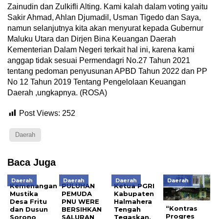
Zainudin dan Zulkifli Alting. Kami kalah dalam voting yaitu
Sakir Ahmad, Ahlan Djumadil, Usman Tigedo dan Saya,
namun selanjutnya kita akan menyurat kepada Gubernur
Maluku Utara dan Dirjen Bina Keuangan Daerah
Kementerian Dalam Negeri terkait hal ini, karena kami
anggap tidak sesuai Permendagri No.27 Tahun 2021
tentang pedoman penyusunan APBD Tahun 2022 dan PP
No 12 Tahun 2019 Tentang Pengelolaan Keuangan
Daerah ,ungkapnya. (ROSA)
Post Views:
252
Daerah
Baca Juga
Daerah
Daerah
Daerah
Daerah
Kemenangan
PULUHAN
Ketua PGRI
Mustika
PEMUDA
Kabupaten
Desa Fritu
PNU WERE
Halmahera
“Kontras
dan Dusun
BERSIHKAN
Tengah
Progres
Sorono
SALURAN
Tegaskan,