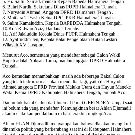
5. Hi. Saiful Samad, mantan Kepala Bapeda Halmahera Tengah
6. Bahri Nurdin Sekretaris Dinas PUPR Halmahera Tengah.
7. Nuryadin Ahmad, Anggota DPRD Halmahera Tengah .
8. Muttiara T. Yasin Ketua DPC. PKB Halmahera Tengah.
9. Salim Kamaluddin, Kepala BAPEDDA Halmahera Tengah,
10.Kol. Ridwan Aziz, Danlanal Ternate.
11. Arif Jalaluddin Keoala Dinas PUPR Halmahera Tengah,
12. Syafruddin Jen, Kepala Balai Pengelolaan Hutan Lestari
Wilayah XV Jayapura.
Menurut Aco, sementara yang mendaftar sebagai Calon Wakil
Bupati adalah Yoksan Tomo, mantan anggota DPRD Halmahera
Tengah.
Aco kemudian menambahkan, masih ada beberapa Bakal Calon
yang telah terkorformasi akan mendaftar lagi, yaitu dr. Haryadi
Ahmad anggota DPRD Provinsi Maluku Utara dan Hayun Maneke
Wakil Ketua DPRD Kabupaten Halmahera Tengah, tambah Aco.
Dan untuk bakal Calon dari Internal Partai GERINDRA sampai saat
ini belum ada yang mendaftar. Kemungkinan besar Ahlan Djumadil
akan melakukan pendaftaran di hari terakhir, ungkap Aco.
Ahlan HLAN Djumadil, menyampaikan bahwa dia akan mengikuti
dinamika politik yang berkembang saat ini di Kabupaten Halmahera
Tengah, serta dinamika yang terjadi di internal Partai Gerindra,