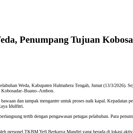
 Weda, Penumpang Tujuan Kobo
buhan Weda, Kabupaten Halmahera Tengah, Jumat (13/3/2026). Seju
ute Kobosadar–Buano–Ambon.
bawaan dan tampak mengantre untuk proses naik kapal. Kepadatan penu
a Idulfitri.
 berlangsung tertib dengan pengawasan petugas pelabuhan. Para penum
h personel TKBM Yefi Berkarya Mandiri yang berada di lokasi aktivit