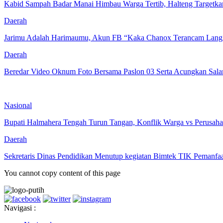
Kabid Sampah Badar Manai Himbau Warga Tertib, Halteng Targetka
Daerah
Jarimu Adalah Harimaumu, Akun FB “Kaka Chanox Terancam Lan
Daerah
Beredar Video Oknum Foto Bersama Paslon 03 Serta Acungkan Salam
Nasional
Bupati Halmahera Tengah Turun Tangan, Konflik Warga vs Perusaha
Daerah
Sekretaris Dinas Pendidikan Menutup kegiatan Bimtek TIK Pemanf
You cannot copy content of this page
Navigasi :