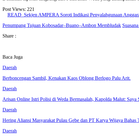
Post Views:
221
READ
Sekjen AMPERA Soroti Indikasi Penyalahgunaan Anggar
Penumpang Tujuan Kobosadar–Buano–Ambon Membludak
Suasana
Share :
Baca Juga
Daerah
Berboncengan Sambil, Kenakan Kaos Oblong Berlogo Palu Arit.
Daerah
Arisan Online Istri Polisi di Weda Bermasalah, Kapolda Malut: Saya
Daerah
Hering Aliansi Masyarakat Pulau Gebe dan PT Karya Wijaya Bahas 
Daerah