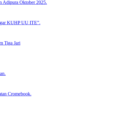
n Adipura Oktober 2025.
ggar KUHP UU ITE”.
 Tiga Jari
an.
aatan Cromebook.