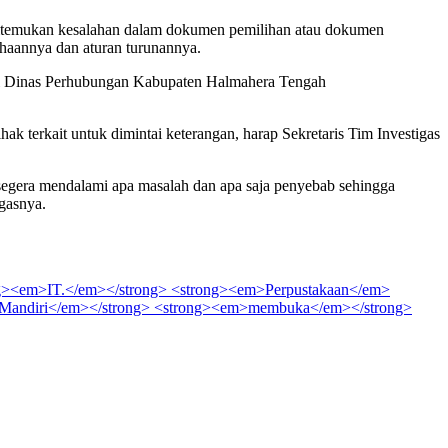
n ditemukan kesalahan dalam dokumen pemilihan atau dokumen
ahaannya dan aturan turunannya.
t di Dinas Perhubungan Kabupaten Halmahera Tengah
erkait untuk dimintai keterangan, harap Sekretaris Tim Investigas
 segera mendalami apa masalah dan apa saja penyebab sehingga
gasnya.
><em>IT.</em></strong> <strong><em>Perpustakaan</em>
Mandiri</em></strong> <strong><em>membuka</em></strong>