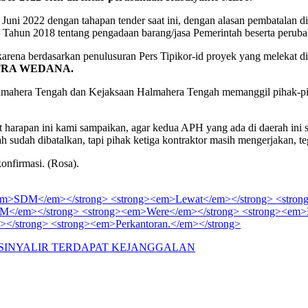
0 Juni 2022 dengan tahapan tender saat ini, dengan alasan pembatala
6 Tahun 2018 tentang pengadaan barang/jasa Pemerintah beserta perub
 karena berdasarkan penulusuran Pers Tipikor-id proyek yang meleka
TRA WEDANA.
ahera Tengah dan Kejaksaan Halmahera Tengah memanggil pihak-pihak t
t harapan ini kami sampaikan, agar kedua APH yang ada di daerah ini
sudah dibatalkan, tapi pihak ketiga kontraktor masih mengerjakan, te
konfirmasi. (Rosa).
m>SDM</em></strong> <strong><em>Lewat</em></strong> <strong
M</em></strong> <strong><em>Were</em></strong> <strong><em>
></strong> <strong><em>Perkantoran.</em></strong>
ISINYALIR TERDAPAT KEJANGGALAN