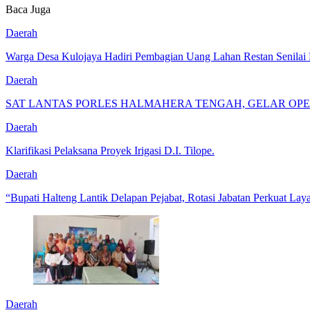
Baca Juga
Daerah
Warga Desa Kulojaya Hadiri Pembagian Uang Lahan Restan Senilai 
Daerah
SAT LANTAS PORLES HALMAHERA TENGAH, GELAR OPE
Daerah
Klarifikasi Pelaksana Proyek Irigasi D.I. Tilope.
Daerah
“Bupati Halteng Lantik Delapan Pejabat, Rotasi Jabatan Perkuat Lay
Daerah