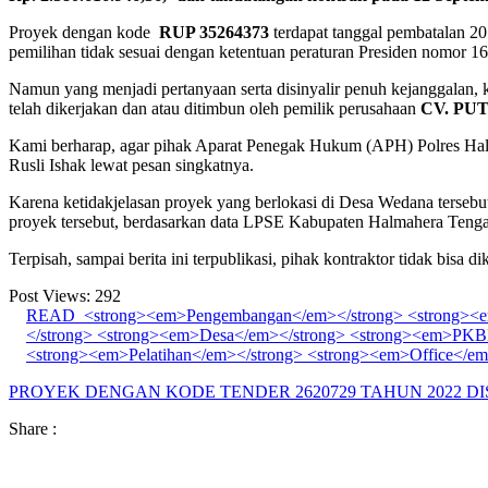
Proyek dengan kode
RUP 35264373
terdapat tanggal pembatalan 2
pemilihan tidak sesuai dengan ketentuan peraturan Presiden nomor 1
Namun yang menjadi pertanyaan serta disinyalir penuh kejanggalan,
telah dikerjakan dan atau ditimbun oleh pemilik perusahaan
CV. PU
Kami berharap, agar pihak Aparat Penegak Hukum (APH) Polres Halm
Rusli Ishak lewat pesan singkatnya.
Karena ketidakjelasan proyek yang berlokasi di Desa Wedana tersebu
proyek tersebut, berdasarkan data LPSE Kabupaten Halmahera Tengah 
Terpisah, sampai berita ini terpublikasi, pihak kontraktor tidak bisa di
Post Views:
292
READ
<strong><em>Pengembangan</em></strong> <strong><e
</strong> <strong><em>Desa</em></strong> <strong><em>PKB
<strong><em>Pelatihan</em></strong> <strong><em>Office</em
PROYEK DENGAN KODE TENDER 2620729 TAHUN 2022 D
Share :