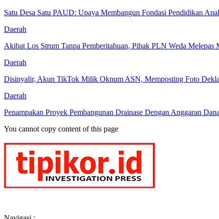
Satu Desa Satu PAUD: Upaya Membangun Fondasi Pendidikan Anak 
Daerah
Akibat Los Strum Tanpa Pemberitahuan, Pihak PLN Weda Melepas Me
Daerah
Disinyalir, Akun TikTok Milik Oknum ASN, Memposting Foto Deklar
Daerah
Penampakan Proyek Pembangunan Drainase Dengan Anggaran Dana 
You cannot copy content of this page
Navigasi :