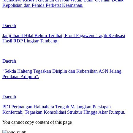
Kepolisian dan Pemda Perketat Keamanan.
Daerah
Janji Ibarat Hilal Belum Terlihat, Front Fagawene Tagih Realisasi
Hasil RDP Lingkar Tambang.
Daerah
“Sekda Halteng Tegaskan Disiplin dan Kebersihan ASN Jelang
Penilaian Adipura”.
Daerah
PDI Perjuangan Halmahera Tengah Matangkan Persiapan
Konfercab, Tegaskan Konsolidasi Struktur Hingga Akar Rumput.
You cannot copy content of this page