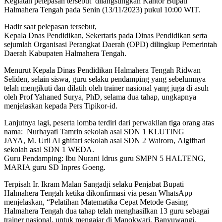
Kegiatan pelepasan tersebut dilangsungkan Kantor Bupati
Halmahera Tengah pada Senin (13/11/2023) pukul 10:00 WIT.
Hadir saat pelepasan tersebut,
Kepala Dnas Pendidikan, Sekertaris pada Dinas Pendidikan serta
sejumlah Organisasi Perangkat Daerah (OPD) dilingkup Pemerintah
Daerah Kabupaten Halmahera Tengah.
Menurut Kepala Dinas Pendidikan Halmahera Tengah Ridwan
Seliden, selain siswa, guru selaku pendamping yang sebelumnya
telah mengikuti dan dilatih oleh trainer nasional yang juga di asuh
oleh Prof Yahaned Surya, PhD, selama dua tahap, ungkapnya
menjelaskan kepada Pers Tipikor-id.
Lanjutnya lagi, peserta lomba terdiri dari perwakilan tiga orang atas
nama: Nurhayati Tamrin sekolah asal SDN 1 KLUTING
JAYA, M. Uril Al ghifari sekolah asal SDN 2 Wairoro, Algifhari
sekolah asal SDN 1 WEDA.
Guru Pendamping: Ibu Nurani Idrus guru SMPN 5 HALTENG,
MARIA guru SD Inpres Goeng.
Terpisah Ir. Ikram Malan Sangadji selaku Penjabat Bupati
Halmahera Tengah ketika dikonfirmasi via pesan WhatsApp
menjelaskan, “Pelatihan Matematika Cepat Metode Gasing
Halmahera Tengah dua tahap telah menghasilkan 13 guru sebagai
trainer nasional, untuk mengajar di Manokwari, Banyuwangi,