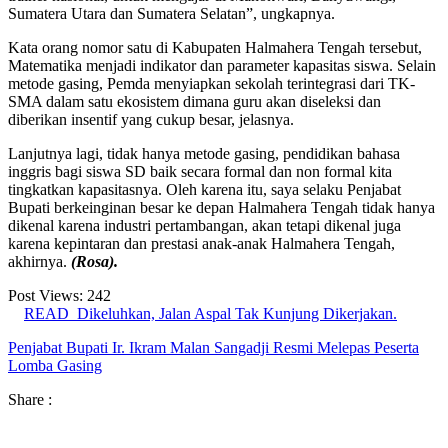
Sumatera Utara dan Sumatera Selatan”, ungkapnya.
Kata orang nomor satu di Kabupaten Halmahera Tengah tersebut,
Matematika menjadi indikator dan parameter kapasitas siswa. Selain
metode gasing, Pemda menyiapkan sekolah terintegrasi dari TK-
SMA dalam satu ekosistem dimana guru akan diseleksi dan
diberikan insentif yang cukup besar, jelasnya.
Lanjutnya lagi, tidak hanya metode gasing, pendidikan bahasa
inggris bagi siswa SD baik secara formal dan non formal kita
tingkatkan kapasitasnya. Oleh karena itu, saya selaku Penjabat
Bupati berkeinginan besar ke depan Halmahera Tengah tidak hanya
dikenal karena industri pertambangan, akan tetapi dikenal juga
karena kepintaran dan prestasi anak-anak Halmahera Tengah,
akhirnya.
(Rosa).
Post Views:
242
READ
Dikeluhkan, Jalan Aspal Tak Kunjung Dikerjakan.
Penjabat Bupati Ir. Ikram Malan Sangadji Resmi Melepas Peserta
Lomba Gasing
Share :