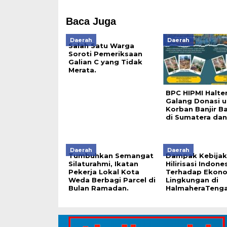
Baca Juga
Daerah
Daerah
Salah Satu Warga
Soroti Pemeriksaan
Galian C yang Tidak
Merata.
BPC HIPMI Halte
Galang Donasi 
Korban Banjir B
di Sumatera dan
Daerah
Daerah
Tumbuhkan Semangat
Dampak Kebija
Silaturahmi, Ikatan
Hilirisasi Indone
Pekerja Lokal Kota
Terhadap Ekono
Weda Berbagi Parcel di
Lingkungan di
Bulan Ramadan.
HalmaheraTenga