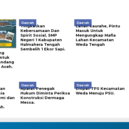
Daerah
Daerah
Tingkatkan
Lahan kaurahe, Pintu
Kebersamaan Dan
Masuk Untuk
Spirit Sosial, SMP
Mengungkap Mafia
Negeri 1 Kabupaten
Lahan Kecamatan
Halmahera Tengah
Weda Tengah
Sembelih 1 Ekor Sapi.
ng
untuk
andang
 Aceh.
Daerah
Daerah
kan
Aparat Penegak
Empat TPS Kecamatan
sia
Hukum Diminta Periksa
Weda Menuju PSU.
mi dan
Konstruksi Dermaga
Messa.
h.