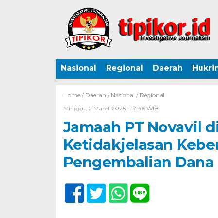
Nasional
Regional
Daerah
Hukri
Home /
Daerah
/
Nasional
/
Regional
Minggu, 2 Maret 2025 - 17:46 WIB
Jamaah PT Novavil d
Ketidakjelasan Keb
Pengembalian Dana