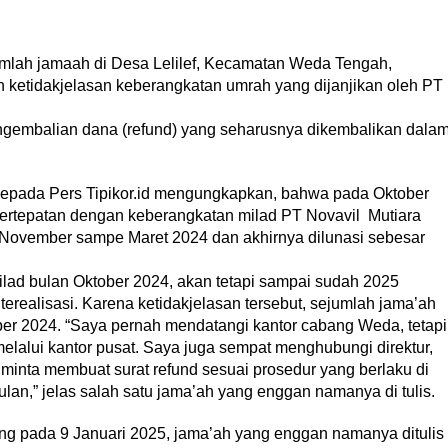
jamaah di Desa Lelilef, Kecamatan Weda Tengah,
etidakjelasan keberangkatan umrah yang dijanjikan oleh PT
gembalian dana (refund) yang seharusnya dikembalikan dala
kepada Pers Tipikor.id mengungkapkan, bahwa pada Oktober
 bertepatan dengan keberangkatan milad PT Novavil Mutiara
 November sampe Maret 2024 dan akhirnya dilunasi sebesar
ilad bulan Oktober 2024, akan tetapi sampai sudah 2025
erealisasi. Karena ketidakjelasan tersebut, sejumlah jama’ah
 2024. “Saya pernah mendatangi kantor cabang Weda, tetapi
lalui kantor pusat. Saya juga sempat menghubungi direktur,
minta membuat surat refund sesuai prosedur yang berlaku di
ulan,” jelas salah satu jama’ah yang enggan namanya di tulis.
g pada 9 Januari 2025, jama’ah yang enggan namanya ditulis