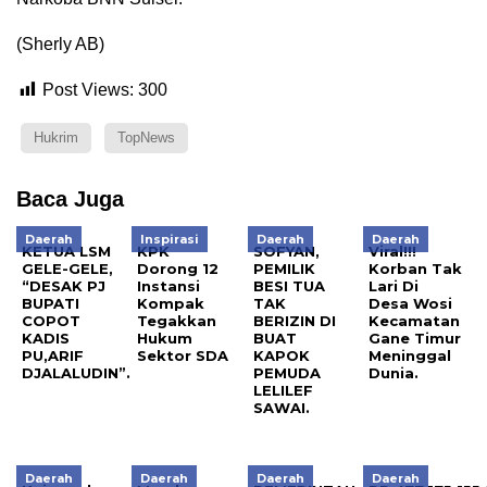
(Sherly AB)
Post Views:
300
Hukrim
TopNews
Baca Juga
Daerah
Inspirasi
Daerah
Daerah
KETUA LSM
KPK
SOFYAN,
Viral!!!
GELE-GELE,
Dorong 12
PEMILIK
Korban Tak
“DESAK PJ
Instansi
BESI TUA
Lari Di
BUPATI
Kompak
TAK
Desa Wosi
COPOT
Tegakkan
BERIZIN DI
Kecamatan
KADIS
Hukum
BUAT
Gane Timur
PU,ARIF
Sektor SDA
KAPOK
Meninggal
DJALALUDIN”.
PEMUDA
Dunia.
LELILEF
SAWAI.
Daerah
Daerah
Daerah
Daerah