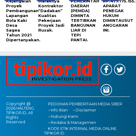
Kejangalan
Maraknya
PEMERINTAH
RP.477.175.155
Proyek
Kontraktor
DAERAH
APARAT
Pembangunan
“Dadakan”
(PEMDA)
PENEGAK
Lapangan
Kualitas
DIMINTA
HUKUM
Bola Kaki
Pekerjaan
TERTIBKAN
DIMINTAUSUT
Desa
Proyek Jadi
BANGUNAN
ANGGARAN
Sagea
Rusak.
LIAR DI
INI.
Tahun 2021
TEPI
Dipertanyakan.
PANTAI.
Copyright @
PEDOMAN PEMBERITAAN MEDIA SIBER
2026 HALTENG.
– Info Iklan
– Disclaimer
TIPIKOR.ID, All
– Hubungi Kami
Rights
Reserved
– Redaksi & Managemen
KODE ETIK INTERNAL MEDIA ONLINE
TIPIKOR.ID