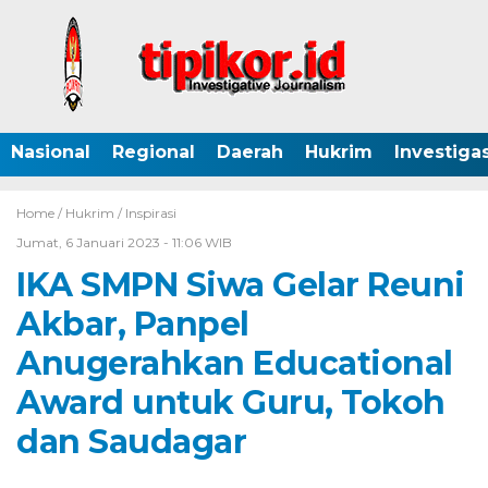
Nasional
Regional
Daerah
Hukrim
Investigas
Home /
Hukrim
/
Inspirasi
Jumat, 6 Januari 2023 - 11:06 WIB
IKA SMPN Siwa Gelar Reuni
Akbar, Panpel
Anugerahkan Educational
Award untuk Guru, Tokoh
dan Saudagar