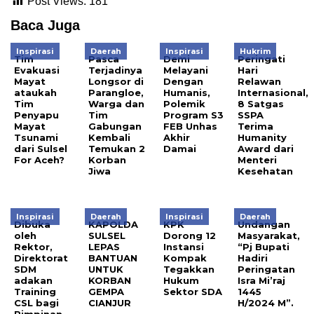
Post Views:
181
Baca Juga
Inspirasi
Daerah
Inspirasi
Hukrim
Tim
Pasca
Demi
Peringati
Evakuasi
Terjadinya
Melayani
Hari
Mayat
Longsor di
Dengan
Relawan
ataukah
Parangloe,
Humanis,
Internasional,
Tim
Warga dan
Polemik
8 Satgas
Penyapu
Tim
Program S3
SSPA
Mayat
Gabungan
FEB Unhas
Terima
Tsunami
Kembali
Akhir
Humanity
dari Sulsel
Temukan 2
Damai
Award dari
For Aceh?
Korban
Menteri
Jiwa
Kesehatan
Inspirasi
Daerah
Inspirasi
Daerah
Dibuka
KAPOLDA
KPK
Undangan
oleh
SULSEL
Dorong 12
Masyarakat,
Rektor,
LEPAS
Instansi
“Pj Bupati
Direktorat
BANTUAN
Kompak
Hadiri
SDM
UNTUK
Tegakkan
Peringatan
adakan
KORBAN
Hukum
Isra Mi’raj
Training
GEMPA
Sektor SDA
1445
CSL bagi
CIANJUR
H/2024 M”.