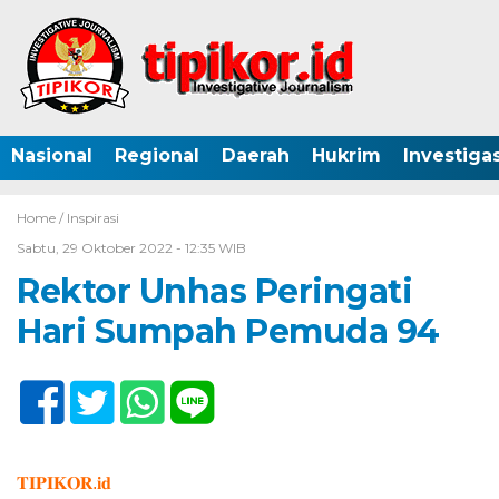
Nasional
Regional
Daerah
Hukrim
Investigas
Home /
Inspirasi
Sabtu, 29 Oktober 2022 - 12:35 WIB
Rektor Unhas Peringati
Hari Sumpah Pemuda 94
𝐓𝐈𝐏𝐈𝐊𝐎𝐑.𝐢𝐝