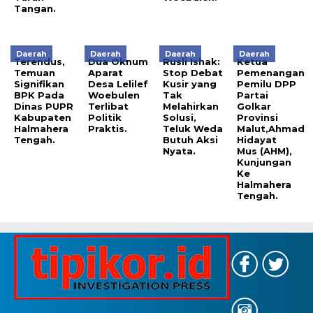
Tangan.
Daerah
Daerah
Daerah
Daerah
Terendus,
Dua Oknum
Rusli Ishak:
Ketua
Temuan
Aparat
Stop Debat
Pemenangan
Signifikan
Desa Lelilef
Kusir yang
Pemilu DPP
BPK Pada
Woebulen
Tak
Partai
Dinas PUPR
Terlibat
Melahirkan
Golkar
Kabupaten
Politik
Solusi,
Provinsi
Halmahera
Praktis.
Teluk Weda
Malut,Ahmad
Tengah.
Butuh Aksi
Hidayat
Nyata.
Mus (AHM),
Kunjungan
Ke
Halmahera
Tengah.