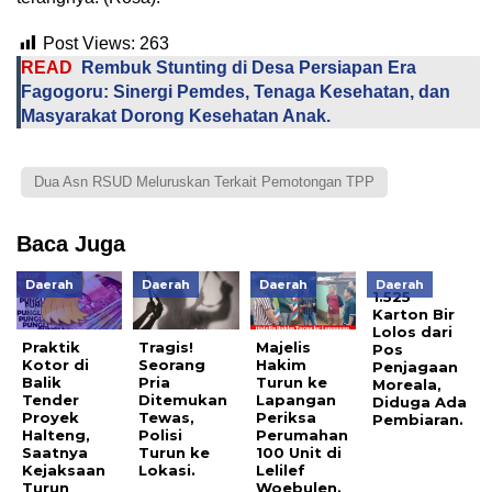
Post Views:
263
READ
Rembuk Stunting di Desa Persiapan Era
Fagogoru: Sinergi Pemdes, Tenaga Kesehatan, dan
Masyarakat Dorong Kesehatan Anak.
Dua Asn RSUD Meluruskan Terkait Pemotongan TPP
Baca Juga
Daerah
Daerah
Daerah
Daerah
1.525
Karton Bir
Lolos dari
Praktik
Tragis!
Majelis
Pos
Kotor di
Seorang
Hakim
Penjagaan
Balik
Pria
Turun ke
Moreala,
Tender
Ditemukan
Lapangan
Diduga Ada
Proyek
Tewas,
Periksa
Pembiaran.
Halteng,
Polisi
Perumahan
Saatnya
Turun ke
100 Unit di
Kejaksaan
Lokasi.
Lelilef
Turun
Woebulen.