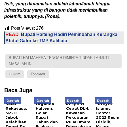
fisik, yang
di
utamakan
adalah
lahan/tanah hingga
infrastruktur
yang di bangun tidak menimbu
l
kan
polemik, tutupnya. (Rosa).
Post Views:
276
READ
Bupati Halteng Hadiri Pemindahan Kerangka
Abdul Gafur ke TMP Kalibata.
BUPATI HALMAHERA TENGAH DIMINTA TINDAK LANJUTI
MASALAH INI
Hukrim
TopNews
Baca Juga
Daerah
Daerah
Daerah
Daerah
Sarat
Organda
Respons
“Proyek
Rekayasa,
Halteng:
Cepat DLH,
Islamic
SP2D
Gelar
Kawasan
Center
Jebol:
Rapat
Pekuburan
2022 Resmi
Kelebihan
Tahun dan
Pulau Imam
Disidik,
Debet Rp
Evaluasi
Dibersihkan.
Kajari: