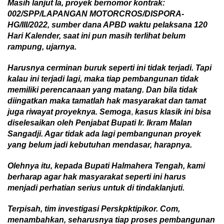
M
asih la
n
jut Ia, p
royek
ber
nomor kontrak:
002/SPP/LAPANGAN MOTORCROS/DISPORA-
HG/III/2022
,
sumber dana APBD waktu pelaksana 120
Hari Kalender
, saat ini pun masih terlihat belum
rampung, ujarnya.
Harus
nya
cerminan
b
uruk seperti ini tidak terjadi. Tapi
kalau ini te
r
jadi
l
agi, maka tiap
pembangunan
tidak
memiliki
perencanaan
y
ang matang
.
D
an b
ila
tidak
diingatkan
maka
tamatlah
h
ak masyarakat dan tamat
juga
riwayat
proyeknya.
Semoga
,
kasus klasik
ini bisa
diselesaikan oleh Penjabat Bupati
I
r. Ikram Malan
Sa
n
gadji. Agar
tidak
ada
lagi
pembangunan
proyek
yang
belum jadi kebutuhan mendasar, harapnya.
O
lehnya itu,
kepada
Bupati Halmahera Tengah
, kami
berharap agar hak masyarakat seperti ini harus
menjadi perhatian serius untuk di tindaklanjuti.
Terpisah, tim investigasi Perskpktipikor. Com,
menambahkan, seharusnya tiap proses pembangunan