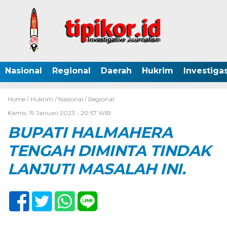
Nasional
Regional
Daerah
Hukrim
Investigas
Home /
Hukrim
/
Nasional
/
Regional
Kamis, 19 Januari 2023 - 20:57 WIB
BUPATI HALMAHERA
TENGAH DIMINTA TINDAK
LANJUT
I
MASALAH
INI.