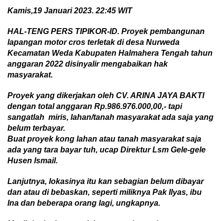
Kamis,
19
Januari
2023
. 22:45 WIT
HAL-TENG PERS TIPIKOR-ID.
Proyek
pembangunan
lapangan mot
or
cros terletak
di
desa
Nurweda
Kecamatan
Weda Kabupaten Halmahera Tengah
tahun
anggaran 2022
disi
n
yalir
mengabaikan hak
masyarakat.
Proyek
yang dikerjakan oleh CV. ARINA JAYA BAKTI
dengan total anggaran
Rp.986.
976.000,00
,-
tapi
sangat
lah
miris
,
l
ahan/
tanah masyarakat
ada saja yang
belum terbayar.
Buat proyek kon
g lah
a
n atau
tanah masyarakat saja
ada yang
tara bayar tuh, u
cap
Direktur Lsm Gele-gele
Husen Ismail.
L
anjutnya, l
okasinya
itu kan sebagian belum dibayar
dan atau di bebaskan,
seperti milik
nya
Pak
I
lyas
, ibu
Ina dan beberapa orang
l
agi,
ungkapnya.