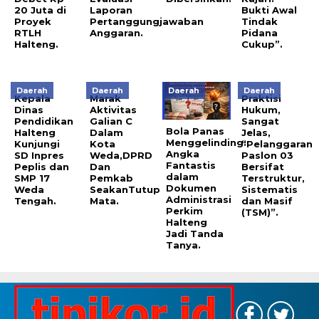
20 Juta di
Laporan
Bukti Awal
Proyek
Pertanggungjawaban
Tindak
RTLH
Anggaran.
Pidana
Halteng.
Cukup”.
Daerah
Daerah
Daerah
Daerah
Kepala
Marak
Praktisi
Dinas
Aktivitas
Hukum,
Pendidikan
Galian C
Sangat
Bola Panas
Halteng
Dalam
Jelas,
Menggelinding:
Kunjungi
Kota
“Pelanggaran
Angka
SD Inpres
Weda,DPRD
Paslon 03
Fantastis
Peplis dan
Dan
Bersifat
dalam
SMP 17
Pemkab
Terstruktur,
Dokumen
Weda
SeakanTutup
Sistematis
Administrasi
Tengah.
Mata.
dan Masif
Perkim
(TSM)”.
Halteng
Jadi Tanda
Tanya.