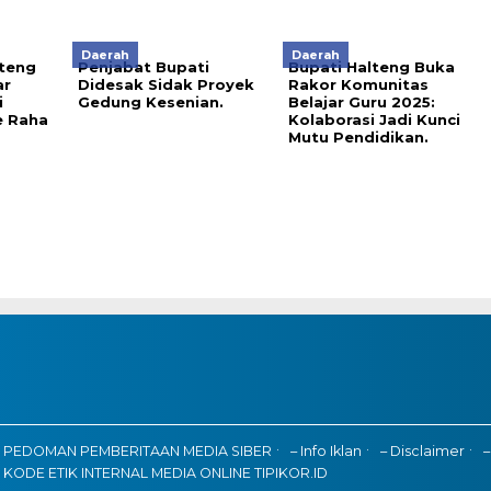
Daerah
Daerah
lteng
Penjabat Bupati
Bupati Halteng Buka
ar
Didesak Sidak Proyek
Rakor Komunitas
i
Gedung Kesenian.
Belajar Guru 2025:
e Raha
Kolaborasi Jadi Kunci
Mutu Pendidikan.
PEDOMAN PEMBERITAAN MEDIA SIBER
– Info Iklan
– Disclaimer
–
KODE ETIK INTERNAL MEDIA ONLINE TIPIKOR.ID