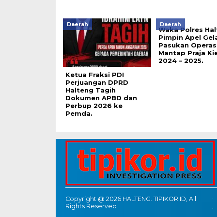
Daerah
Daerah
Waka Polres Ha
Pimpin Apel Gel
Pasukan Operas
Mantap Praja Ki
2024 – 2025.
Ketua Fraksi PDI
Perjuangan DPRD
Halteng Tagih
Dokumen APBD dan
Perbup 2026 ke
Pemda.
Copyright @ 2026 HALTENG. TIPIKOR.ID, All
Rights Reserved