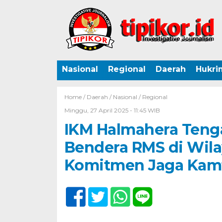
Nasional
Regional
Daerah
Hukri
Home /
Daerah
/
Nasional
/
Regional
Minggu, 27 April 2025 - 11:45 WIB
IKM Halmahera Teng
Bendera RMS di Wil
Komitmen Jaga Kam