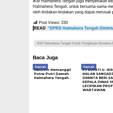
IKM Halmahera Tengah juga menyerukan kep
Halmahera Tengah, untuk bersama-sama menj
oleh tindakan-tindakan yang dapat merusak p
Post Views:
330
READ
"DPRD Halmahera Tengah Diminta 
IKM Halmahera Tengah Kutuk Pengibaran Bendera
Baca Juga
Daerah
Daerah
NasDem Memanggil
PJ BUPATI Ir. IK
Putra-Putri Daerah
MALAN SANGADJI
Halmahera Tengah.
DIMINTA BERI S
KEPALA DINAS Y
LECEHKAN PROF
WARTAWAN.