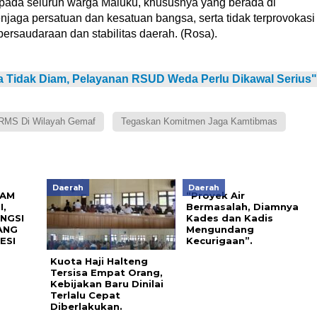
ada seluruh warga Maluku, khususnya yang berada di
aga persatuan dan kesatuan bangsa, serta tidak terprovokasi
ersaudaraan dan stabilitas daerah. (Rosa).
Tidak Diam, Pelayanan RSUD Weda Perlu Dikawal Serius"
 RMS Di Wilayah Gemaf
Tegaskan Komitmen Jaga Kamtibmas
Daerah
Daerah
RAM
“Proyek Air
,
Bermasalah, Diamnya
ANGSI
Kades dan Kadis
ANG
Mengundang
ESI
Kecurigaan”.
Kuota Haji Halteng
Tersisa Empat Orang,
Kebijakan Baru Dinilai
Terlalu Cepat
Diberlakukan.