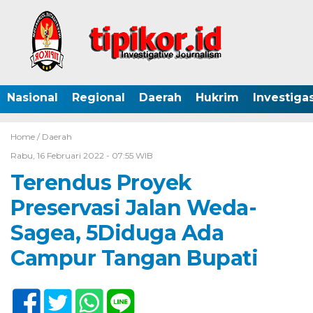
Nasional
Regional
Daerah
Hukrim
Investigas
Home /
Daerah
Rabu, 16 Februari 2022 - 07:55 WIB
Terendus Proyek
Preservasi Jalan Weda-
Sagea, 5Diduga Ada
Campur Tangan Bupati