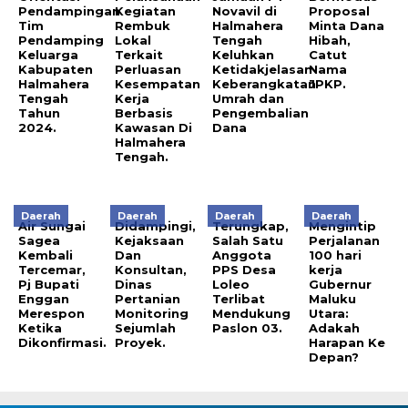
Pendampingan
Kegiatan
Novavil di
Proposal
Tim
Rembuk
Halmahera
Minta Dana
Pendamping
Lokal
Tengah
Hibah,
Keluarga
Terkait
Keluhkan
Catut
Kabupaten
Perluasan
Ketidakjelasan
Nama
Halmahera
Kesempatan
Keberangkatan
JPKP.
Tengah
Kerja
Umrah dan
Tahun
Berbasis
Pengembalian
2024.
Kawasan Di
Dana
Halmahera
Tengah.
Daerah
Daerah
Daerah
Daerah
Air Sungai
Didampingi,
Terungkap,
Mengintip
Sagea
Kejaksaan
Salah Satu
Perjalanan
Kembali
Dan
Anggota
100 hari
Tercemar,
Konsultan,
PPS Desa
kerja
Pj Bupati
Dinas
Loleo
Gubernur
Enggan
Pertanian
Terlibat
Maluku
Merespon
Monitoring
Mendukung
Utara:
Ketika
Sejumlah
Paslon 03.
Adakah
Dikonfirmasi.
Proyek.
Harapan Ke
Depan?