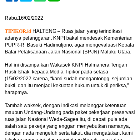
Rabu,16/02/2022
𝐓𝐈𝐏𝐈𝐊𝐎𝐑.𝐢𝐝
HALTENG – Ruas jalan yang terindikasi
adanya pelanggaran. KNPI bakal mendesak Kementerian
PUPR-RI Basuki Hadimuljono, agar mengevaluasi Kepala
Balai Pelaksanaan Jalan Nasional (BPJN) Maluku Utara.
Hal ini disampaikan Wakasek KNPI Halmahera Tengah
Rusli Ishak, kepada Media Tipikor pada selasa
(15/02/2022 karena, “kami sudah mengantonggi sejumlah
bukti, dan itu menjadi kekuatan hukum untuk di periksa,”
harapmya.
Tambah waksek, dengan indikasi melanggar ketentuan
maupun Undang-Undang pada paket pekerjaan preservasi
ruas jalan Nasional Weda-Sagea itu, di dapati pula ada
salah satu pekerja yang enggan menyebutkan namanya,
dengan nada mengeluh serta takut, dia mengatakan, kami
lakukan semua ini atas permintaan Bupati, agar jalan