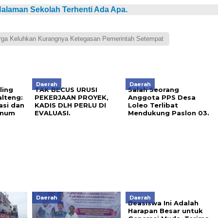
alaman Sekolah Terhenti Ada Apa.
ga Keluhkan Kurangnya Ketegasan Pemerintah Setempat
Daerah
Daerah
ling
TAK BECUS URUSI
Salah Seorang
lteng:
PEKERJAAN PROYEK,
Anggota PPS Desa
asi dan
KADIS DLH PERLU DI
Loleo Terlibat
knum
EVALUASI.
Mendukung Paslon 03.
Daerah
Daerah
Beasiswa Ini Adalah
Harapan Besar untuk