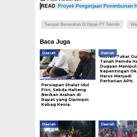
READ
Proyek Pengerjaan Penimbunan H
Sampah Berserakan Di Depan PT Tekindo
War
Baca Juga
Daerah
Daerah
Misteri Tukar Gu
Tanah Pemda Ha
Dugaan Manipul
Kepentingan O
Harus Menjadi
Perhatian APH.
Persiapan Shalat Idul
Fitri, Sekda Halteng
Berikan Arahan di
Rapat yang Dipimpin
Kabag Kesra.
Daerah
Daerah