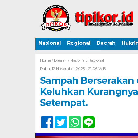
Nasional
Regional
Daerah
Hukri
Home /
Daerah
/
Nasional
/
Regional
Rabu, 12 November 2025 - 21:06 WIB
Sampah Berserakan 
Keluhkan Kurangnya
Setempat.