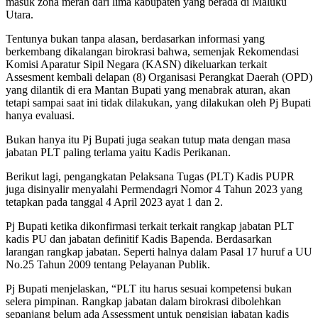
masuk zona merah dari lima kabupaten yang berada di Maluku
Utara.
Tentunya bukan tanpa alasan, berdasarkan informasi yang
berkembang dikalangan birokrasi bahwa, semenjak Rekomendasi
Komisi Aparatur Sipil Negara (KASN) dikeluarkan terkait
Assesment kembali delapan (8) Organisasi Perangkat Daerah (OPD)
yang dilantik di era Mantan Bupati yang menabrak aturan, akan
tetapi sampai saat ini tidak dilakukan, yang dilakukan oleh Pj Bupati
hanya evaluasi.
Bukan hanya itu Pj Bupati juga seakan tutup mata dengan masa
jabatan PLT paling terlama yaitu Kadis Perikanan.
Berikut lagi, pengangkatan Pelaksana Tugas (PLT) Kadis PUPR
juga disinyalir menyalahi Permendagri Nomor 4 Tahun 2023 yang
tetapkan pada tanggal 4 April 2023 ayat 1 dan 2.
Pj Bupati ketika dikonfirmasi terkait terkait rangkap jabatan PLT
kadis PU dan jabatan definitif Kadis Bapenda. Berdasarkan
larangan rangkap jabatan. Seperti halnya dalam Pasal 17 huruf a UU
No.25 Tahun 2009 tentang Pelayanan Publik.
Pj Bupati menjelaskan, “PLT itu harus sesuai kompetensi bukan
selera pimpinan. Rangkap jabatan dalam birokrasi dibolehkan
sepanjang belum ada Assessment untuk pengisian jabatan kadis