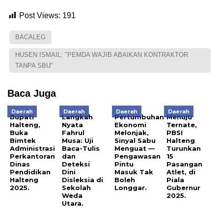
Post Views:
191
BACALEG
HUSEN ISMAIL; "PEMDA WAJIB ABAIKAN KONTRAKTOR
TANPA SBU"
Baca Juga
Daerah
Daerah
Daerah
Daerah
Bupati
Langkah
Pertumbuhan
Menuju
Halteng,
Nyata
Ekonomi
Ternate,
Buka
Fahrul
Melonjak,
PBSI
Bimtek
Musa: Uji
Sinyal Sabu
Halteng
Administrasi
Baca-Tulis
Menguat —
Turunkan
Perkantoran
dan
Pengawasan
15
Dinas
Deteksi
Pintu
Pasangan
Pendidikan
Dini
Masuk Tak
Atlet, di
Halteng
Disleksia di
Boleh
Piala
2025.
Sekolah
Longgar.
Gubernur
Weda
2025.
Utara.