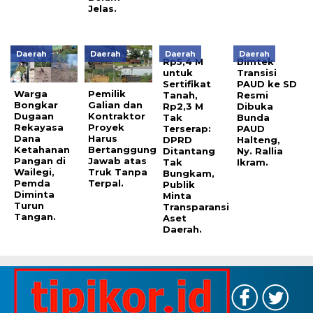
Jelas.
Daerah
Daerah
Daerah
Daerah
Rp5,4 M
Bimtek
untuk
Transisi
Sertifikat
PAUD ke SD
Warga
Pemilik
Tanah,
Resmi
Bongkar
Galian dan
Rp2,3 M
Dibuka
Dugaan
Kontraktor
Tak
Bunda
Rekayasa
Proyek
Terserap:
PAUD
Dana
Harus
DPRD
Halteng,
Ketahanan
Bertanggung
Ditantang
Ny. Rallia
Pangan di
Jawab atas
Tak
Ikram.
Wailegi,
Truk Tanpa
Bungkam,
Pemda
Terpal.
Publik
Diminta
Minta
Turun
Transparansi
Tangan.
Aset
Daerah.