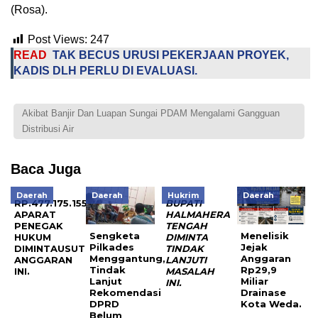
(Rosa).
Post Views:
247
READ
TAK BECUS URUSI PEKERJAAN PROYEK,
KADIS DLH PERLU DI EVALUASI.
Akibat Banjir Dan Luapan Sungai PDAM Mengalami Gangguan
Distribusi Air
Baca Juga
Daerah
Daerah
Hukrim
Daerah
RP.477.175.155.249,
BUPATI
APARAT
HALMAHERA
PENEGAK
TENGAH
Sengketa
Menelisik
HUKUM
DIMINTA
Pilkades
Jejak
DIMINTAUSUT
TINDAK
Menggantung,
Anggaran
ANGGARAN
LANJUT
I
Tindak
Rp29,9
INI.
MASALAH
Lanjut
Miliar
INI.
Rekomendasi
Drainase
DPRD
Kota Weda.
Belum