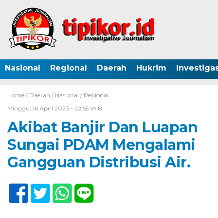
Nasional
Regional
Daerah
Hukrim
Investigas
Home /
Daerah
/
Nasional
/
Regional
Minggu, 16 April 2023 - 22:55 WIB
Akibat Banjir Dan Luapan
Sungai PDAM Mengalami
Gangguan Distribusi Air.