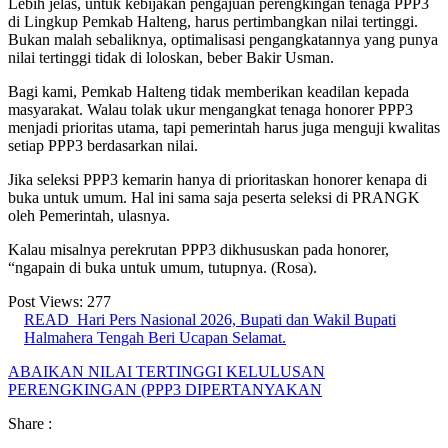
Lebih jelas, untuk kebijakan pengajuan perengkingan tenaga PPP3
di Lingkup Pemkab Halteng, harus pertimbangkan nilai tertinggi.
Bukan malah sebaliknya, optimalisasi pengangkatannya yang punya
nilai tertinggi tidak di loloskan, beber Bakir Usman.
Bagi kami, Pemkab Halteng tidak memberikan keadilan kepada
masyarakat. Walau tolak ukur mengangkat tenaga honorer PPP3
menjadi prioritas utama, tapi pemerintah harus juga menguji kwalitas
setiap PPP3 berdasarkan nilai.
Jika seleksi PPP3 kemarin hanya di prioritaskan honorer kenapa di
buka untuk umum. Hal ini sama saja peserta seleksi di PRANGK
oleh Pemerintah, ulasnya.
Kalau misalnya perekrutan PPP3 dikhususkan pada honorer,
“ngapain di buka untuk umum, tutupnya. (Rosa).
Post Views:
277
READ
Hari Pers Nasional 2026, Bupati dan Wakil Bupati
Halmahera Tengah Beri Ucapan Selamat.
ABAIKAN NILAI TERTINGGI KELULUSAN
PERENGKINGAN (PPP3 DIPERTANYAKAN
Share :