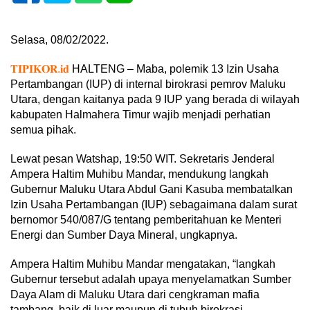
Selasa, 08/02/2022.
𝐓𝐈𝐏𝐈𝐊𝐎𝐑.𝐢𝐝
HALTENG – Maba, polemik 13 Izin Usaha
Pertambangan (IUP) di internal birokrasi pemrov Maluku
Utara, dengan kaitanya pada 9 IUP yang berada di wilayah
kabupaten Halmahera Timur wajib menjadi perhatian
semua pihak.
Lewat pesan Watshap, 19:50 WIT. Sekretaris Jenderal
Ampera Haltim Muhibu Mandar, mendukung langkah
Gubernur Maluku Utara Abdul Gani Kasuba membatalkan
Izin Usaha Pertambangan (IUP) sebagaimana dalam surat
bernomor 540/087/G tentang pemberitahuan ke Menteri
Energi dan Sumber Daya Mineral, ungkapnya.
Ampera Haltim Muhibu Mandar mengatakan, “langkah
Gubernur tersebut adalah upaya menyelamatkan Sumber
Daya Alam di Maluku Utara dari cengkraman mafia
tambang, baik di luar maupun di tubuh birokrasi