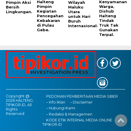
Halteng
Kenyamanan
Pimpin Aksi
Wilayah
Pimpin
Warga,
Bersih
Maluku
Kegiatan
Dishub
Lingkungan.
Utara
Pencegahan
Halteng
untuk Hari
Kebakaran
Tindak
Buruh
di Pulau
Truk Tak
Internasional:
Gebe.
Gunakan
Terpal.
Copyright @
PEDOMAN PEMBERITAAN MEDIA SIBER
2026 HALTENG.
– Info Iklan
– Disclaimer
TIPIKOR.ID, All
– Hubungi Kami
Rights
Reserved
– Redaksi & Managemen
KODE ETIK INTERNAL MEDIA ONLINE
TIPIKOR.ID