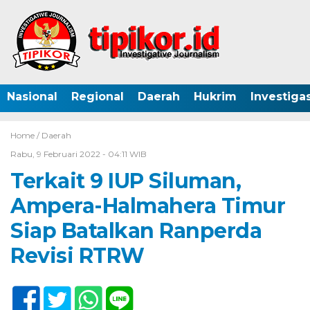
Nasional
Regional
Daerah
Hukrim
Investigas
Home /
Daerah
Rabu, 9 Februari 2022 - 04:11 WIB
Terkait 9 IUP Siluman,
Ampera-Halmahera Timur
Siap Batalkan Ranperda
Revisi RTRW