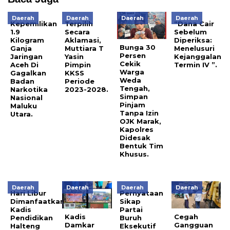
Daerah
Daerah
Daerah
Daerah
Kepemilikan
Terpilih
“Dana Cair
1.9
Secara
Sebelum
Kilogram
Aklamasi,
Diperiksa:
Bunga 30
Ganja
Muttiara T
Menelusuri
Persen
Jaringan
Yasin
Kejanggalan
Cekik
Aceh Di
Pimpin
Termin IV ”.
Warga
Gagalkan
KKSS
Weda
Badan
Periode
Tengah,
Narkotika
2023-2028
.
Simpan
Nasional
Pinjam
Maluku
Tanpa Izin
Utara.
OJK Marak,
Kapolres
Didesak
Bentuk Tim
Khusus.
Daerah
Daerah
Daerah
Daerah
Hari Libur
Pernyataan
Dimanfaatkan,
Sikap
Kadis
Partai
Kadis
Cegah
Pendidikan
Buruh
Damkar
Gangguan
Halteng
Eksekutif