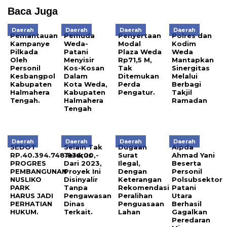
Baca Juga
Daerah
Daerah
Daerah
Daerah
Pemantauan
Pemuda
Penyertaan
Polres dan
Kampanye
Weda-
Modal
Kodim
Pilkada
Patani
Plaza Weda
Weda
Oleh
Menyisir
Rp71,5 M,
Mantapkan
Personil
Kos-Kosan
Tak
Sinergitas
Kesbangpol
Dalam
Ditemukan
Melalui
Kabupaten
Kota Weda,
Perda
Berbagi
Halmahera
Kabupaten
Pengatur.
Takjil
Tengah.
Halmahera
Ramadan
Tengah
Daerah
Daerah
Daerah
Daerah
SEDOT
Selain Tak
Dugaan
Aipda
RP.40.394.748.836,00,-
Terurus
Surat
Ahmad Yani
PROGRES
Dari 2023,
Ilegal,
Beserta
PEMBANGUNAN
Proyek Ini
Dengan
Personil
NUSLIKO
Disinyalir
Keterangan
Polsubsektor
PARK
Tanpa
Rekomendasi
Patani
HARUS JADI
Pengawasan
Peralihan
Utara
PERHATIAN
Dinas
Penguasaan
Berhasil
HUKUM.
Terkait.
Lahan
Gagalkan
Peredaran