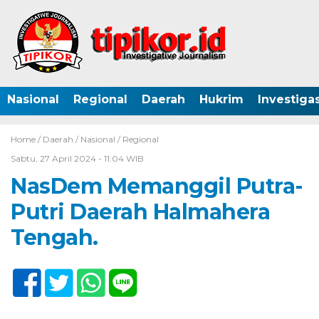
Nasional
Regional
Daerah
Hukrim
Investigas
Home /
Daerah
/
Nasional
/
Regional
Sabtu, 27 April 2024 - 11:04 WIB
NasDem Memanggil Putra-
Putri Daerah Halmahera
Tengah.