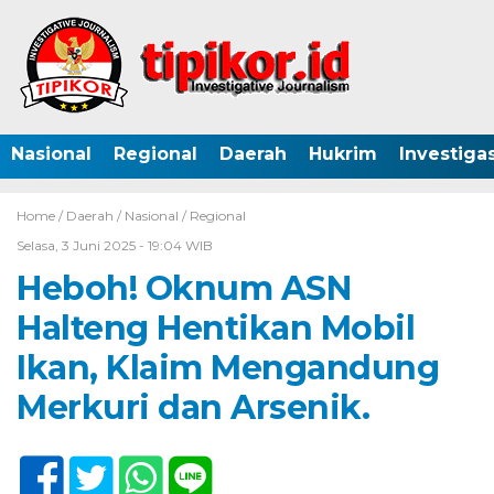
Nasional
Regional
Daerah
Hukrim
Investigas
Home /
Daerah
/
Nasional
/
Regional
Selasa, 3 Juni 2025 - 19:04 WIB
Heboh! Oknum ASN
Halteng Hentikan Mobil
Ikan, Klaim Mengandung
Merkuri dan Arsenik.