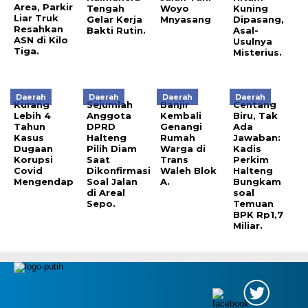
Area, Parkir
Tengah
Woyo
Kuning
Liar Truk
Gelar Kerja
Mnyasang
Dipasang,
Resahkan
Bakti Rutin.
Asal-
ASN di Kilo
Usulnya
Tiga.
Misterius.
Daerah
Daerah
Daerah
Daerah
Kurang
Sejumlah
Banjir
Centang
Lebih 4
Anggota
Kembali
Biru, Tak
Tahun
DPRD
Genangi
Ada
Kasus
Halteng
Rumah
Jawaban:
Dugaan
Pilih Diam
Warga di
Kadis
Korupsi
Saat
Trans
Perkim
Covid
Dikonfirmasi
Waleh Blok
Halteng
Mengendap
Soal Jalan
A.
Bungkam
di Areal
soal
Sepo.
Temuan
BPK Rp1,7
Miliar.