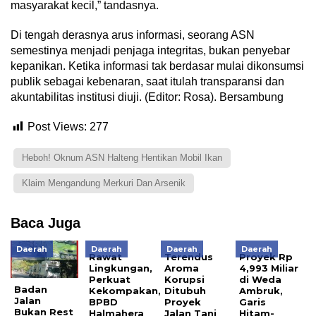
masyarakat kecil,” tandasnya.
Di tengah derasnya arus informasi, seorang ASN
semestinya menjadi penjaga integritas, bukan penyebar
kepanikan. Ketika informasi tak berdasar mulai dikonsumsi
publik sebagai kebenaran, saat itulah transparansi dan
akuntabilitas institusi diuji. (Editor: Rosa). Bersambung
Post Views:
277
Heboh! Oknum ASN Halteng Hentikan Mobil Ikan
Klaim Mengandung Merkuri Dan Arsenik
Baca Juga
Daerah
Daerah
Daerah
Daerah
Rawat
Terendus
Proyek Rp
Lingkungan,
Aroma
4,993 Miliar
Perkuat
Korupsi
di Weda
Badan
Kekompakan,
Ditubuh
Ambruk,
Jalan
BPBD
Proyek
Garis
Bukan Rest
Halmahera
Jalan Tani
Hitam-