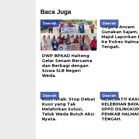
Baca Juga
Daerah
Daerah
Gegera Ancam
Gunakan Sajam, 
Majid Laporkan 
Ke Polres Halma
Tengah
.
DWP BPKAD Halteng
Gelar Senam Bersama
dan Berbagi dengan
Siswa SLB Negeri
Weda.
Daerah
Daerah
Rusli Ishak: Stop Debat
MENCUAT!!! KAS
Kusir yang Tak
KELEBIHAN BAYA
Melahirkan Solusi,
SPPD DILINGKU
Teluk Weda Butuh Aksi
PEMKAB HALMA
Nyata.
TENGAH.