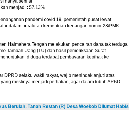
si hanya senilai :
nkan menjadi : 57.13%
nanganan pandemi covid 19, pemerintah pusat lewat
 atur dalam peraturan kementrian keuangan nomor 28/PMK
paten Halmahera Tengah melakukan pencairan dana tak terduga
me Tambah Uang (TU) dan hasil pemeriksaan Surat
menunjukan, diduga terdapat pembayaran kepihak ke
r DPRD selaku wakil rakyat, wajib menindaklanjuti atas
 yang mestinya menjadi perhatian, agar dalam tubuh APBD
kus Berulah, Tanah Restan (R) Desa Woekob Dilumat Habis