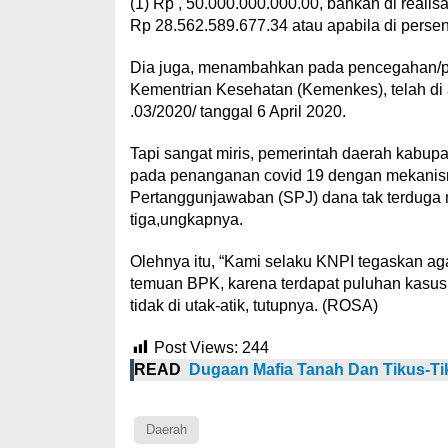
(1) Rp , 50.000.000.000.00, bahkan di realisa
Rp 28.562.589.677.34 atau apabila di perse
Dia juga, menambahkan pada pencegahan/pe
Kementrian Kesehatan (Kemenkes), telah di
.03/2020/ tanggal 6 April 2020.
Tapi sangat miris, pemerintah daerah kabu
pada penanganan covid 19 dengan mekanis
Pertanggunjawaban (SPJ) dana tak terduga 
tiga,ungkapnya.
Olehnya itu, “Kami selaku KNPI tegaskan aga
temuan BPK, karena terdapat puluhan kasus
tidak di utak-atik, tutupnya. (ROSA)
Post Views:
244
READ
Dugaan Mafia Tanah Dan Tikus-Ti
Daerah