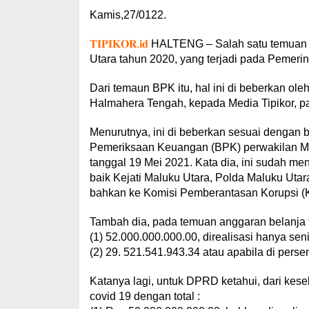
Kamis,27/0122.
𝐓𝐈𝐏𝐈𝐊𝐎𝐑.𝐢𝐝
HALTENG – Salah satu temuan B
Utara tahun 2020, yang terjadi pada Pemer
Dari temaun BPK itu, hal ini di beberkan ol
Halmahera Tengah, kepada Media Tipikor, pa
Menurutnya, ini di beberkan sesuai dengan
Pemeriksaan Keuangan (BPK) perwakilan M
tanggal 19 Mei 2021. Kata dia, ini sudah m
baik Kejati Maluku Utara, Polda Maluku Ut
bahkan ke Komisi Pemberantasan Korupsi (K
Tambah dia, pada temuan anggaran belanja t
(1) 52.000.000.000.00, direalisasi hanya seni
(2) 29. 521.541.943.34 atau apabila di pers
Katanya lagi, untuk DPRD ketahui, dari kes
covid 19 dengan total :