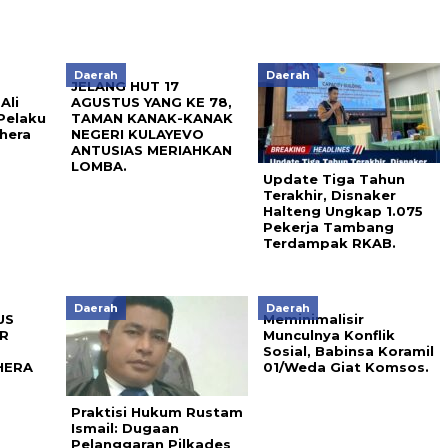
Daerah
Daerah
JELANG HUT 17
Ali
AGUSTUS YANG KE 78,
Pelaku
TAMAN KANAK-KANAK
hera
NEGERI KULAYEVO
ANTUSIAS MERIAHKAN
LOMBA.
Update Tiga Tahun
Terakhir, Disnaker
Halteng Ungkap 1.075
Pekerja Tambang
Terdampak RKAB.
Daerah
Daerah
US
Meminimalisir
R
Munculnya Konflik
P
Sosial, Babinsa Koramil
HERA
01/Weda Giat Komsos.
Praktisi Hukum Rustam
Ismail: Dugaan
Pelanggaran Pilkades