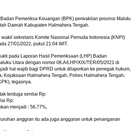
adan Pemeriksa Keuangan (BPK) perwakilan provinsi Maluk
intah Daerah Kabupaten Halmahera Tengah.
eh wakil sekretaris Komite Nasional Pemuda Indonesia (KNPI)
da 27/01/2022, pukul 21:04 WIT.
 bukti pada Laporan Hasil Pemeriksaan (LHP) Badan
aluku Utara dengan nomor 06.A/LHP/XIX/TER/05/2021 di
enjadi hal wajib bagi DPRD untuk dilaporkan ke penegak hukum,
ara, Kejaksaan Halmahera Tengah, Polres Halmahera Tengah,
PK), tegasnya.
ak terduga senilai Rp:
lai Rp:
enkan menjadi : 56.77%,
eluruhan anggran itu ada juga anggaran untuk penanganan