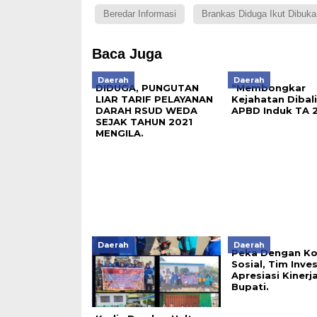
Beredar Informasi
Brankas Diduga Ikut Dibuk
Baca Juga
Daerah
Daerah
DIDUGA, PUNGUTAN
“Membongkar
LIAR TARIF PELAYANAN
Kejahatan Dibal
DARAH RSUD WEDA
APBD Induk TA 2
SEJAK TAHUN 2021
MENGILA.
Daerah
Daerah
Peka Dengan Ko
Sosial, Tim Inves
Apresiasi Kinerja
Bupati.