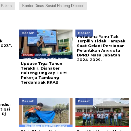
a Paksa
Kantor Dinas Sosial Halteng Dibobol
Daerah
Daerah
Petahana Yang Tak
ik
Terpilih Tidak Tampak
023”.
Saat Geladi Persiapan
Pelantikan Anggota
DPRD Masa Jabatan
2024-2029.
Update Tiga Tahun
Terakhir, Disnaker
Halteng Ungkap 1.075
Pekerja Tambang
Terdampak RKAB.
Daerah
Daerah
ndisi
tigsi
 Pj