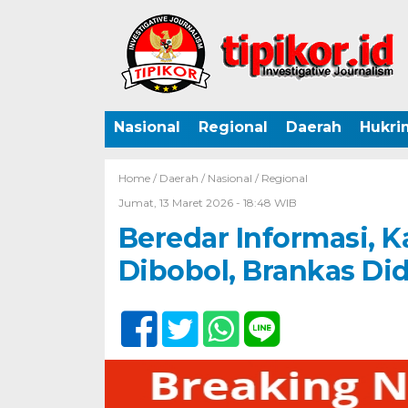
Nasional
Regional
Daerah
Hukri
Home /
Daerah
/
Nasional
/
Regional
Jumat, 13 Maret 2026 - 18:48 WIB
Beredar Informasi, K
Dibobol, Brankas Di