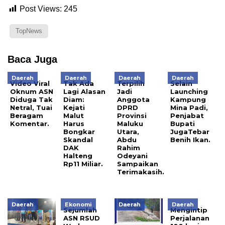
Post Views:
245
TopNews
Baca Juga
Daerah
Daerah
Daerah
Daerah
Video Viral
Tak Ada
Terpilih
Selain
Oknum ASN
Lagi Alasan
Jadi
Launching
Diduga Tak
Diam:
Anggota
Kampung
Netral, Tuai
Kejati
DPRD
Mina Padi,
Beragam
Malut
Provinsi
Penjabat
Komentar.
Harus
Maluku
Bupati
Bongkar
Utara,
JugaTebar
Skandal
Abdu
Benih Ikan.
DAK
Rahim
Halteng
Odeyani
Rp11 Miliar.
Sampaikan
Terimakasih.
Daerah
Ekonomi
Daerah
Daerah
Sejumlah
Mengintip
ASN RSUD
Perjalanan