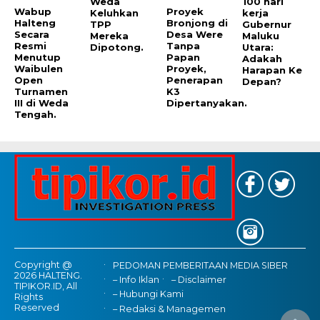
Weda
100 hari
Wabup
Proyek
Keluhkan
kerja
Halteng
Bronjong di
TPP
Gubernur
Secara
Desa Were
Mereka
Maluku
Resmi
Tanpa
Dipotong.
Utara:
Menutup
Papan
Adakah
Waibulen
Proyek,
Harapan Ke
Open
Penerapan
Depan?
Turnamen
K3
III di Weda
Dipertanyakan.
Tengah.
Copyright @
PEDOMAN PEMBERITAAN MEDIA SIBER
2026 HALTENG.
– Info Iklan
– Disclaimer
TIPIKOR.ID, All
– Hubungi Kami
Rights
Reserved
– Redaksi & Managemen