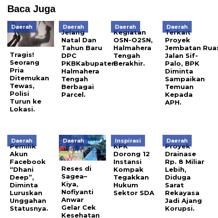
Baca Juga
Daerah
Daerah
Daerah
Daerah
Jelang
Kegiatan
Terkait
Natal Dan
OSN-O2SN,
Proyek
Tahun Baru
Halmahera
Jembatan Rua
Tragis!
DPC
Tengah
Jalan Sif-
Seorang
PKBKabupaten
Berakhir.
Palo, BPK
Pria
Halmahera
Diminta
Ditemukan
Tengah
Sampaikan
Tewas,
Berbagai
Temuan
Polisi
Parcel.
Kepada
Turun ke
APH.
Lokasi.
Daerah
Daerah
Inspirasi
Daerah
Pemilik
KPK
Proyek
Akun
Dorong 12
Drainase
Facebook
Instansi
Rp. 8 Miliar
Reses di
“Dhani
Kompak
Lebih,
Sagea–
Deep”,
Tegakkan
Diduga
Kiya,
Diminta
Hukum
Sarat
Nofiyanti
Luruskan
Sektor SDA
Rekayasa
Anwar
Unggahan
Jadi Ajang
Gelar Cek
Statusnya.
Korupsi.
Kesehatan