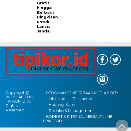
Gratis
hingga
Berbagi
Bingkisan
untuk
Lansia
Janda.
Copyright @
PEDOMAN PEMBERITAAN MEDIA SIBER
2026 HALTENG.
– Info Iklan
– Disclaimer
TIPIKOR.ID, All
– Hubungi Kami
Rights
Reserved
– Redaksi & Managemen
KODE ETIK INTERNAL MEDIA ONLINE
TIPIKOR.ID