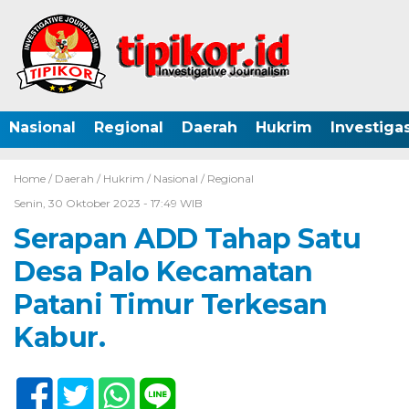
Nasional
Regional
Daerah
Hukrim
Investigas
Home /
Daerah
/
Hukrim
/
Nasional
/
Regional
Senin, 30 Oktober 2023 - 17:49 WIB
Serapan ADD Tahap Satu
Desa Palo Kecamatan
Patani Timur Terkesan
Kabur.