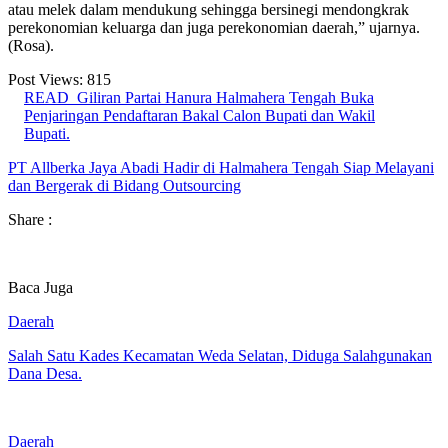
atau melek dalam mendukung sehingga bersinegi mendongkrak
perekonomian keluarga dan juga perekonomian daerah,” ujarnya.
(Rosa).
Post Views:
815
READ
Giliran Partai Hanura Halmahera Tengah Buka
Penjaringan Pendaftaran Bakal Calon Bupati dan Wakil
Bupati.
PT Allberka Jaya Abadi Hadir di Halmahera Tengah Siap Melayani
dan Bergerak di Bidang Outsourcing
Share :
Baca Juga
Daerah
Salah Satu Kades Kecamatan Weda Selatan, Diduga Salahgunakan
Dana Desa.
Daerah