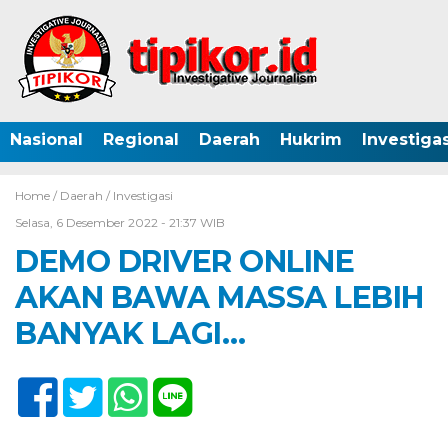
Nasional
Regional
Daerah
Hukrim
Investigas
Home /
Daerah
/
Investigasi
Selasa, 6 Desember 2022 - 21:37 WIB
DEMO DRIVER ONLINE
AKAN BAWA MASSA LEBIH
BANYAK LAGI…