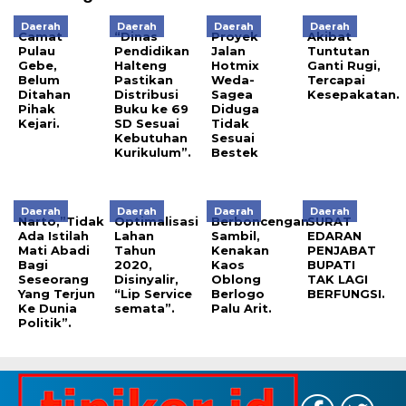
Daerah
Daerah
Daerah
Daerah
Camat
“Dinas
Proyek
Akibat
Pulau
Pendidikan
Jalan
Tuntutan
Gebe,
Halteng
Hotmix
Ganti Rugi,
Belum
Pastikan
Weda-
Tercapai
Ditahan
Distribusi
Sagea
Kesepakatan.
Pihak
Buku ke 69
Diduga
Kejari.
SD Sesuai
Tidak
Kebutuhan
Sesuai
Kurikulum”.
Bestek
Daerah
Daerah
Daerah
Daerah
Narto,”Tidak
Optimalisasi
Berboncengan
SURAT
Ada Istilah
Lahan
Sambil,
EDARAN
Mati Abadi
Tahun
Kenakan
PENJABAT
Bagi
2020,
Kaos
BUPATI
Seseorang
Disinyalir,
Oblong
TAK LAGI
Yang Terjun
“Lip Service
Berlogo
BERFUNGSI.
Ke Dunia
semata”.
Palu Arit.
Politik”.