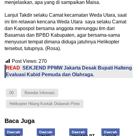
menjelaskan, apa yang di sampaikan Maisa.
Lanjut Takdir selaku Camat kecamatan Weda Utara, saat
ini tim relawan kencana Weda Utara saya selaku Camat
dan Kapospol bersama anggota menunggu tim dari
Basarnas dan BPBD Kabupaten, agar bersama-sama
menyusuri tempat dimana diduga jatuhnya Helikopter
tersebut, tutupnya. (Rosa).
Post Views:
270
READ
SEKJEND PPMW Jakarta Desak Bupati Halteng
Evaluasi Kabid Pemuda dan Olahraga.
00
Beredar Infomasi
Helikopter Hilang Kontak Didaerah Pinto
Baca Juga
Daerah
Daerah
Daerah
Daerah
Miris!!!
Serah
Jamaah PT
Listrik