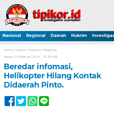
Nasional
Regional
Daerah
Hukrim
Investigas
Home /
Daerah
/
Nasional
/
Regional
Selasa, 20 Februari 2024 - 20:15 WIB
Beredar infomasi,
Helikopter Hilang Kontak
Didaerah Pinto.