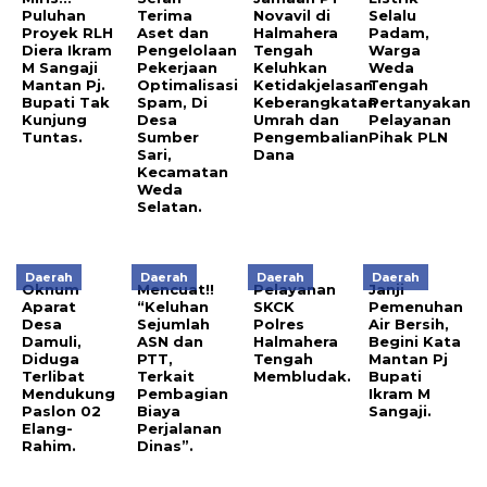
Puluhan
Terima
Novavil di
Selalu
Proyek RLH
Aset dan
Halmahera
Padam,
Diera Ikram
Pengelolaan
Tengah
Warga
M Sangaji
Pekerjaan
Keluhkan
Weda
Mantan Pj.
Optimalisasi
Ketidakjelasan
Tengah
Bupati Tak
Spam, Di
Keberangkatan
Pertanyakan
Kunjung
Desa
Umrah dan
Pelayanan
Tuntas.
Sumber
Pengembalian
Pihak PLN
Sari,
Dana
Kecamatan
Weda
Selatan.
Daerah
Daerah
Daerah
Daerah
Oknum
Mencuat!!
Pelayanan
Janji
Aparat
“Keluhan
SKCK
Pemenuhan
Desa
Sejumlah
Polres
Air Bersih,
Damuli,
ASN dan
Halmahera
Begini Kata
Diduga
PTT,
Tengah
Mantan Pj
Terlibat
Terkait
Membludak.
Bupati
Mendukung
Pembagian
Ikram M
Paslon 02
Biaya
Sangaji.
Elang-
Perjalanan
Rahim.
Dinas”.