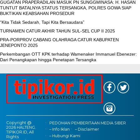
GUGATAN PRAPERADILAN MASUK PN SUNGGMINASA: H. HASAN
TUNTUT BATALNYA STATUS TERSANGKA, POLRES GOWA SIAP
BUKTIKAN KEABSAHAN PROSEDUR
“Kita Tidak Sedarah, Tapi Kita Bersaudara”
TURNAMEN CATUR AKHIR TAHUN SUL-SEL CUP II 2025
PRA-PORPROV CABANG OLAHRAGA CATUR KABUPATEN
JENEPONTO 2025
Perkembangan OTT KPK terhadap Wamenaker Immanuel Ebenezer:
Dari Penangkapan hingga Penetapan Tersangka
Copyright @
PEDOMAN PEMBERITAAN MEDIA SIBER
2026 HALTENG.
– Info Iklan
– Disclaimer
TIPIKOR.ID, All
– Hubungi Kami
Rights