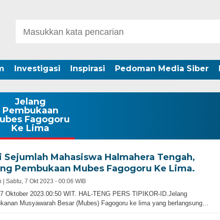
m
Investigasi
Inspirasi
Pedoman Media Siber
Jelang
Pembukaan
ubes Fagogoru
Ke Lima
i Sejumlah Mahasiswa Halmahera Tengah,
ang Pembukaan Mubes Fagogoru Ke Lima.
 |
Sabtu, 7 Okt 2023 - 00:06 WIB
,7 Oktober 2023.00:50 WIT. HAL-TENG PERS TIPIKOR-ID.Jelang
kanan Musyawarah Besar (Mubes) Fagogoru ke lima yang berlangsung…